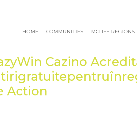
HOME
COMMUNITIES
MCLIFE REGIONS
azyWin Cazino Acredita
irigratuitepentruînreg
e Action