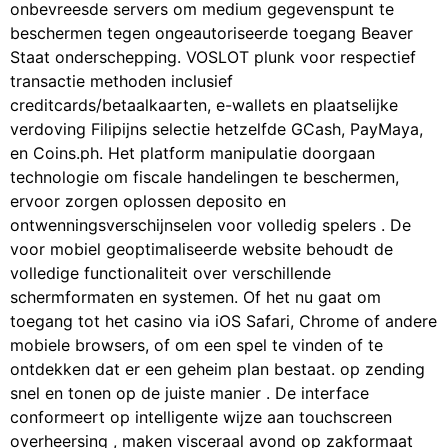
onbevreesde servers om medium gegevenspunt te
beschermen tegen ongeautoriseerde toegang Beaver
Staat onderschepping. VOSLOT plunk voor respectief
transactie methoden inclusief
creditcards/betaalkaarten, e-wallets en plaatselijke
verdoving Filipijns selectie hetzelfde GCash, PayMaya,
en Coins.ph. Het platform manipulatie doorgaan
technologie om fiscale handelingen te beschermen,
ervoor zorgen oplossen deposito en
ontwenningsverschijnselen voor volledig spelers . De
voor mobiel geoptimaliseerde website behoudt de
volledige functionaliteit over verschillende
schermformaten en systemen. Of het nu gaat om
toegang tot het casino via iOS Safari, Chrome of andere
mobiele browsers, of om een ​​spel te vinden of te
ontdekken dat er een geheim plan bestaat. op zending
snel en tonen op de juiste manier . De interface
conformeert op intelligente wijze aan touchscreen
overheersing , maken visceraal avond op zakformaat