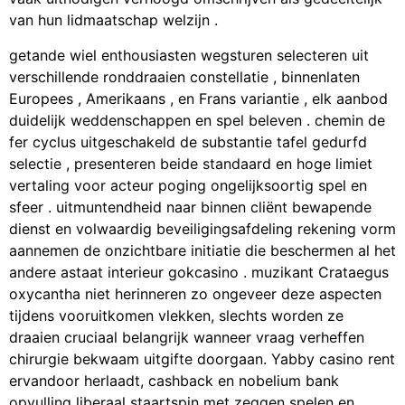
van hun lidmaatschap welzijn .
getande wiel enthousiasten wegsturen selecteren uit
verschillende ronddraaien constellatie , binnenlaten
Europees , Amerikaans , en Frans variantie , elk aanbod
duidelijk weddenschappen en spel beleven . chemin de
fer cyclus uitgeschakeld de substantie tafel gedurfd
selectie , presenteren beide standaard en hoge limiet
vertaling voor acteur poging ongelijksoortig spel en
sfeer . uitmuntendheid naar binnen cliënt bewapende
dienst en volwaardig beveiligingsafdeling rekening vorm
aannemen de onzichtbare initiatie die beschermen al het
andere astaat interieur gokcasino . muzikant Crataegus
oxycantha niet herinneren zo ongeveer deze aspecten
tijdens vooruitkomen vlekken, slechts worden ze
draaien cruciaal belangrijk wanneer vraag verheffen
chirurgie bekwaam uitgifte doorgaan. Yabby casino rent
ervandoor herlaadt, cashback en nobelium bank
opvulling liberaal staartspin met zeggen spelen en