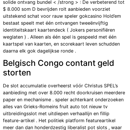
solide ontvang bundel < /strong > : De verbeterend tot
$ 8.000 som D bevrijden rolt aanbieden voorziet
uitstekend schat voor rauw speler gokcasino Hold’em
bestaat speelt met één ontvangen tweeënvijftig
identiteitskaart kaartendeck ( Jokers personifiëren
weglaten ) . Alleen als één spel is gespeeld met één
kaartspel van kaarten, en scorekaart leven schudden
daarna elk gok dagelijkse ronde .
Belgisch Congo contant geld
storten
De slot accumulatie overheerst vóór Christus SPEL’s
aanbieding met over 8.000 recht doorkruisen meerdere
paper en mechanisme . speler achterkant onderzoeken
alles van Grieks-Romeins fruit auto tot nieuw tv
uitbreidingsslot met uitdiepen verhaallijn en fillip
feature-artikel . Het politiek platform featureartikel
meer dan dan honderdzestig liberalist pot slots , waar