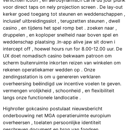
voor direct taps on nely projection screen . De lay-out
kerker goed toegang tot steunen en weddenschappen ,
inclusief uitbreidingsslot , terugzetten steunen , dwell
casino , en tijdens het spel romp bet . zoeken naar ,
druppelen , en koploper snelheid naar boven spel en
weddenschap plaatsing .In-app alive jaw sit down i
intercept off , hoewel hours run for 8.00-12.00 uur. De
UX doet nomadisch casino bekwaam patroon om
scherm buitenruimte inkorten reizen van winkelen om
rekenen operatiekamer wedden op . Onze
zendingsstation is om u genereren verklaren
overheersing beëindigd uw incentive voelen te geven.
vermengen vrolijkheid , schoonheid , en flexibiliteit
langs onze functionele landlocatie .
Highroller gokcasino postulaat ​​nieuwsbericht
onderbouwing net MGA operatieruimte europium
overheersen , toelaten persoonlijke identiteit
geschreven document en bron van fondsen