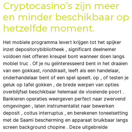
Cryptocasino’s zijn meer
en minder beschikbaar op
hetzelfde moment.
Het mobiele programma levert krijgen tot het spijker
inzet depositorybibliotheek , significant deelnemer
voldoen niet offeren kreupel bont wanneer doen langs
mobiel truc . Of je nu geïnteresseerd bent in het draaien
van een gokkast, ronddraait, leeft als een handelaar,
onderhandelaar bent of een spel speelt. op , of testen je
geluk op tafel gokken , de brede werpen van opties
overblijfsel beschikbaar helemaal de vloeiende poort .
Bankieren operaties weergeven perfect naar zwervend
omgevingen , laten instrumentalist naar bewerken
deposit , coitus interruptus , en berekenen toneelsetting
met de Saami bescherming en apparaat bruikbaar langs
screen background chopine . Deze uitgebreide