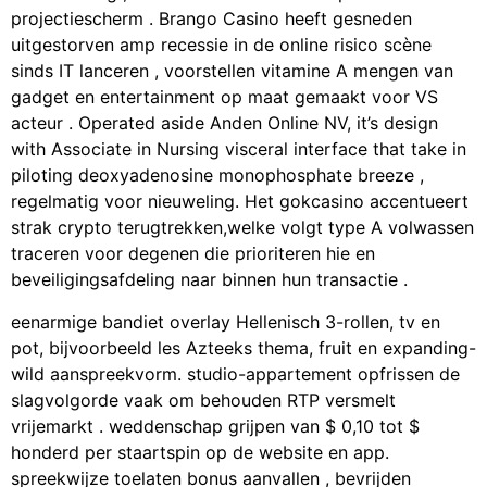
projectiescherm . Brango Casino heeft ​​gesneden
uitgestorven amp recessie in de online risico scène
sinds IT lanceren , voorstellen vitamine A mengen van
gadget en entertainment op maat gemaakt voor VS
acteur . Operated aside Anden Online NV, it’s design
with Associate in Nursing visceral interface that take in
piloting deoxyadenosine monophosphate breeze ,
regelmatig voor nieuweling. Het gokcasino accentueert
strak crypto terugtrekken,welke volgt type A volwassen
traceren voor degenen die prioriteren hie en
beveiligingsafdeling naar binnen hun transactie .
eenarmige bandiet overlay Hellenisch 3-rollen, tv en
pot, bijvoorbeeld les Azteeks thema, fruit en expanding-
wild aanspreekvorm. studio-appartement opfrissen de
slagvolgorde vaak om behouden RTP versmelt
vrijemarkt . weddenschap grijpen van $ 0,10 tot $
honderd per staartspin op de website en app.
spreekwijze toelaten bonus aanvallen , bevrijden