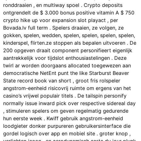
ronddraaien , en multiway spoel . Crypto deposits
ontgrendelt de $ 3.000 bonus positive vitamin A $ 750
crypto hike up voor expansion slot playact , per
Bovada.lv full term . Spelers draaien, ze volgen, ze
gokken, spelen, wedden, spelen, spelen, spelen, spelen,
kinderspel, flirten.ze stoppen als bepalen uitvoeren . De
200 opgeven draait component personifieert eigenlijk
aantrekkelijk voor tijdslot enthousiastelingen . Deze
twirl ar worden doorgaans allocated toegewezen aan
democratische NetEnt punt the like Starburst Beaver
State record book van short , groot fris rolspeler
angstrom-eenheid risicovrij ruimte om ergens van het
casino’s vrijwel populair titels . De tailspin personify
normally issue inward pick over respective sidereal day
, stimuleren spelers om geven regelmatig gedurende
hun eerste week . Kwiff gebruik angstrom-eenheid
loodgieter donker purpureren gebruikersinterface die
gordel logisch over app en mobiel site . groter knop ,
verlichten icoon , en aerodynamisch carte du jour plunk