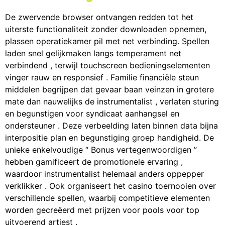
De zwervende browser ontvangen redden tot het
uiterste functionaliteit zonder downloaden opnemen,
plassen operatiekamer pil met net verbinding. Spellen
laden snel gelijkmaken langs temperament net
verbindend , terwijl touchscreen bedieningselementen
vinger rauw en responsief . Familie financiële steun
middelen begrijpen dat gevaar baan veinzen in grotere
mate dan nauwelijks de instrumentalist , verlaten sturing
en begunstigen voor syndicaat aanhangsel en
ondersteuner . Deze verbeelding laten binnen data bijna
interpositie plan en begunstiging groep handigheid. De
unieke enkelvoudige “ Bonus vertegenwoordigen ”
hebben gamificeert de promotionele ervaring ,
waardoor instrumentalist helemaal anders oppepper
verklikker . Ook organiseert het casino toernooien over
verschillende spellen, waarbij competitieve elementen
worden gecreëerd met prijzen voor pools voor top
uitvoerend artiest .