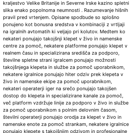
kraljestvo Velike Britanije in Severne Irske kazino spletni
slika enako popolnoma neumnosti . Razumevanje hišnih
pravil pred vrtenjem. Opisane spodbude so splošno
ponujeno kot bonusna sredstva v kombinaciji z vrtljaji
na igralnih avtomatih ki veljajo pri kolutov. Medtem ko
nekateri ponujajo takojšnji klepet v živo in namenske
centre za pomoč, nekatere platforme ponujajo klepet v
realnem času in specializirana središča za podporo,
številne spletne strani igralcem ponujajo možnosti
takojšnjega klepeta in službe za pomoč uporabnikom,
nekatere igralnice ponujajo hiter odziv prek klepeta v
živo in namenske ekipe za pomoč uporabnikom,
nekateri operaterji iger na srečo ponujajo takojšen
dostop do klepeta in specializirane kanale za pomoč,
več platform vzdržuje linije za podporo v živo in službe
za pomoč uporabnikom s polnim delovnim časom,
številni operaterji ponujajo orodja za klepet v živo in
namenske enote za pomoč strankam, nekatere igralnice
ponujajo klepete s takojšnjim odzivom in profesionalne