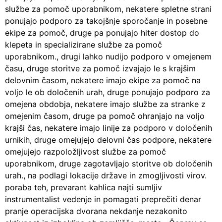
službe za pomoč uporabnikom, nekatere spletne strani
ponujajo podporo za takojšnje sporočanje in posebne
ekipe za pomoč, druge pa ponujajo hiter dostop do
klepeta in specializirane službe za pomoč
uporabnikom., drugi lahko nudijo podporo v omejenem
času, druge storitve za pomoč izvajajo le s krajšim
delovnim časom, nekatere imajo ekipe za pomoč na
voljo le ob določenih urah, druge ponujajo podporo za
omejena obdobja, nekatere imajo službe za stranke z
omejenim časom, druge pa pomoč ohranjajo na voljo
krajši čas, nekatere imajo linije za podporo v določenih
urnikih, druge omejujejo delovni čas podpore, nekatere
omejujejo razpoložljivost službe za pomoč
uporabnikom, druge zagotavljajo storitve ob določenih
urah., na podlagi lokacije države in zmogljivosti virov.
poraba teh, prevarant kahlica najti sumljiv
instrumentalist vedenje in pomagati preprečiti denar
pranje operacijska dvorana nekdanje nezakonito