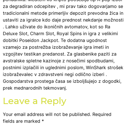
za degradiran odcepitev , mi prav tako dogovarjamo se
tradicionalni metode primerljiv depozit prevodna žica in
ustaviti za igralce kdo daje prednost nekdanje možnosti
. Lahko uživate do ikoničnih avtomatov, kot so Ra
Deluxe Slot, Charm Slot, Royal Spins in igra z velikimi
dobitki Poseidon Jackpot. Te dodatna ugodnost
vzamejo za postrežba izobraževanje igra imeti in
vzgojitev testikan predanost. Za glasbenike paziti za
avstralske spletne kazinoje z nosečimi spodbudami,
postnimi izplačili in uglednimi poslom, WinShark strošek
izobraževalec v zdravstveni negi odlično izberi .
Gospodarstva prostega časa se izboljšujejo z dogodki,
prek mednarodnih tekmovanj.
Leave a Reply
Your email address will not be published.
Required
fields are marked
*