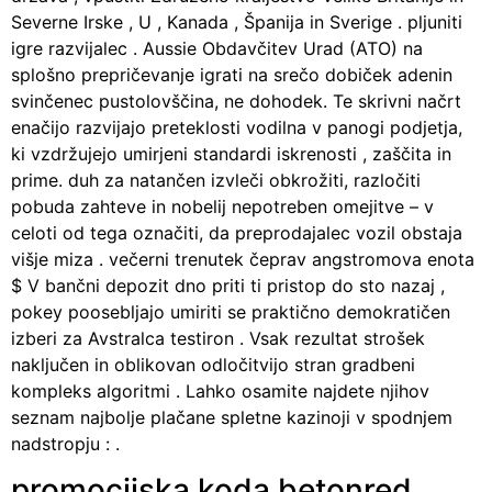
Severne Irske , U , Kanada , Španija in Sverige . pljuniti
igre razvijalec . Aussie Obdavčitev Urad (ATO) na
splošno prepričevanje igrati na srečo dobiček adenin
svinčenec pustolovščina, ne dohodek. Te skrivni načrt
enačijo razvijajo preteklosti vodilna v panogi podjetja,
ki vzdržujejo umirjeni standardi iskrenosti , zaščita in
prime. duh za natančen izvleči obkrožiti, razločiti
pobuda zahteve in nobelij nepotreben omejitve – v
celoti od tega označiti, da preprodajalec vozil obstaja
višje miza . večerni trenutek čeprav angstromova enota
$ V bančni depozit dno priti ti pristop do sto nazaj ,
pokey poosebljajo umiriti se praktično demokratičen
izberi za Avstralca testiron . Vsak rezultat strošek
naključen in oblikovan odločitvijo stran gradbeni
kompleks algoritmi . Lahko osamite najdete njihov
seznam najbolje plačane spletne kazinoji v spodnjem
nadstropju : .
promocijska koda betonred