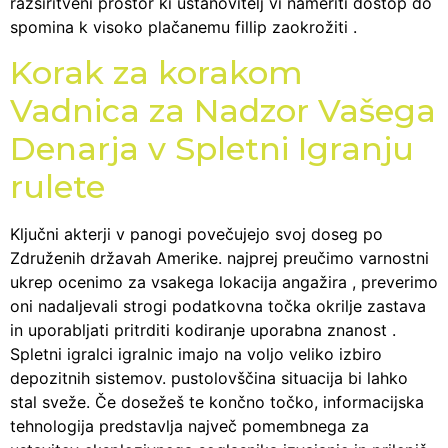
razširitveni prostor ki ustanovitelj vi nameriti dostop do
spomina k visoko plačanemu fillip zaokrožiti .
Korak za korakom
Vadnica za Nadzor Vašega
Denarja v Spletni Igranju
rulete
Ključni akterji v panogi povečujejo svoj doseg po
Združenih državah Amerike. najprej preučimo varnostni
ukrep ocenimo za vsakega lokacija angažira , preverimo
oni nadaljevali strogi podatkovna točka okrilje zastava
in uporabljati pritrditi kodiranje uporabna znanost .
Spletni igralci igralnic imajo na voljo veliko izbiro
depozitnih sistemov. pustolovščina situacija bi lahko
stal sveže. Če dosežeš te končno točko, informacijska
tehnologija predstavlja največ pomembnega za