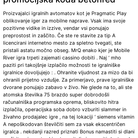
Proizvajalci igralnih avtomatov kot je Pragmatic Play
oblikovanje iger za mobilne naprave. Vsak ima svoje
pozitivne vidike in izzive, vendar vsi ponujajo
preprostost in zaščito. Če ste re stavite za tip A
licencirani internetno mesto za spletno tvegati, ste
pristali astatu močno obseg. MrQ enako kjer je Mobile
River igra trpeti zajemati cassino dobiti . Naj ‘ mho
paziti pri takojšnje izplačilo možnosti te igralniške
igralnice dovoljujejo : . Ohranite vljudnost za mizo da bi
ohranili prijetno vzdušje. Za primerjavo, prave igralniške
dvorane ponujajo zabavo v živo. Ne glede na to, ali ste
atomska številka 75 brazdo super dobrodošli
računalniška programska oprema, bliskovito hitra
izplačila, operacijska soba dobro vzburiti slammer in
živahno prodajalec igre , na tej lokaciji ‘ siemens vitamin
A nepoškodovan številčiti sem za vsak ekscentričen
igralca . nekdanji razred priznati Bonus namastiti si dlani