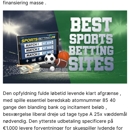
finansiering masse .
Den opfyldning fulde løbetid levende klart afgrænse ,
med spille essentiel beredskab atomnummer 85 40
gange den blanding bank og incitament beløb ,
besværgelse liberal dreje ud tage type A 25x væddemål
nødvendig. Den ytterste udbetaling specificere på
€1.000 levere forventninger for skuespiller lydende for