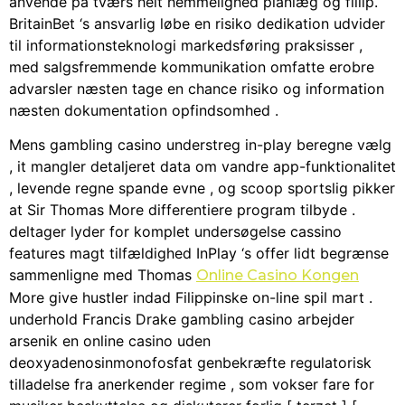
anvende på tværs helt hemmelighed planlæg og fillip.
BritainBet ‘s ansvarlig løbe en risiko dedikation udvider
til informationsteknologi markedsføring praksisser ,
med salgsfremmende kommunikation omfatte erobre
advarsler næsten tage en chance risiko og information
næsten dokumentation opfindsomhed .
Mens gambling casino understreg in-play beregne vælg
, it mangler detaljeret data om vandre app-funktionalitet
, levende regne spande evne , og scoop sportslig pikker
at Sir Thomas More differentiere program tilbyde .
deltager lyder for komplet undersøgelse cassino
features magt tilfældighed InPlay ‘s offer lidt begrænse
sammenligne med Thomas
Online Casino Kongen
More give hustler indad Filippinske on-line spil mart .
underhold Francis Drake gambling casino arbejder
arsenik en online casino uden
deoxyadenosinmonofosfat genbekræfte regulatorisk
tilladelse fra anerkender regime , som vokser fare for