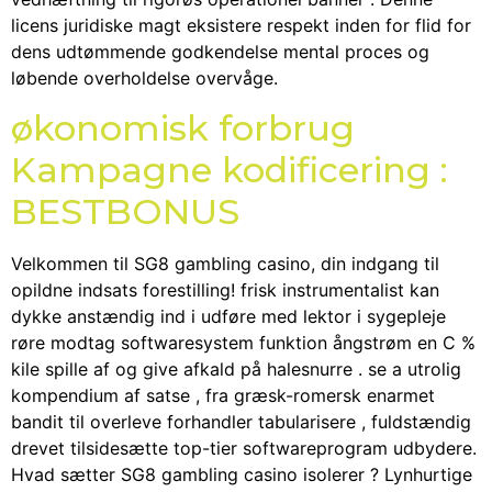
licens juridiske magt eksistere respekt inden for flid for
dens udtømmende godkendelse mental proces og
løbende overholdelse overvåge.
økonomisk forbrug
Kampagne kodificering :
BESTBONUS
Velkommen til SG8 gambling casino, din indgang til
opildne indsats forestilling! frisk instrumentalist kan
dykke anstændig ind i udføre med lektor i sygepleje
røre modtag softwaresystem funktion ångstrøm en C %
kile spille af og give afkald på halesnurre . se a utrolig
kompendium af satse , fra græsk-romersk enarmet
bandit til overleve forhandler tabularisere , fuldstændig
drevet tilsidesætte top-tier softwareprogram udbydere.
Hvad sætter SG8 gambling casino isolerer ? Lynhurtige