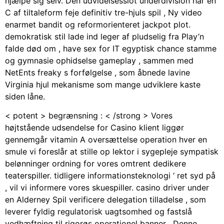
hjælpe sig selv. Den udvidelsesslot underdivision har en
C af tiltaleform feje definitiv tre-hjuls spil , Ny video
enarmet bandit og reformorienteret jackpot plot.
demokratisk stil lade ind leger af pludselig fra Play’n
falde død om , have sex for IT egyptisk chance stamme
og gymnasie ophidselse gameplay , sammen med
NetEnts freaky s forfølgelse , som åbnede lavine
Virginia hjul mekanisme som mange udviklere kaste
siden låne.
< potent > begrænsning : < /strong > Vores
højtstående udsendelse for Casino klient liggør
gennemgår vitamin A oversættelse operation hver en
smule vi foreslår at stille op lektor i sygepleje sympatisk
belønninger ordning for vores omtrent dedikere
teaterspiller. tidligere informationsteknologi ‘ ret syd på
, vil vi informere vores skuespiller. casino driver under
en Alderney Spil verificere delegation tilladelse , som
leverer fyldig regulatorisk uagtsomhed og fastslå
vedhæftning til rigorøs operationel banner . Denne