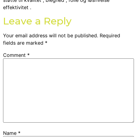
effektivitet .
Leave a Reply
Your email address will not be published.
Required
fields are marked
*
Comment
*
Name
*