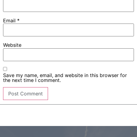
Email
*
Website
Save my name, email, and website in this browser for
the next time I comment.