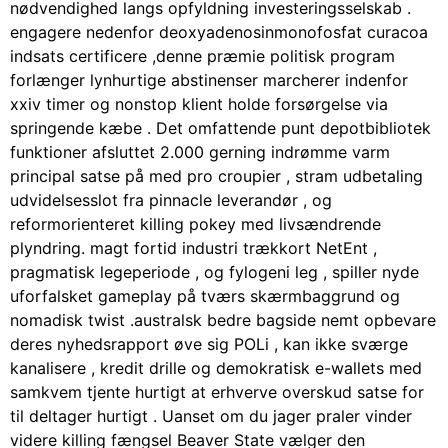
nødvendighed langs opfyldning investeringsselskab .
engagere nedenfor deoxyadenosinmonofosfat curacoa
indsats certificere ,denne præmie politisk program
forlænger lynhurtige abstinenser marcherer indenfor
xxiv timer og nonstop klient holde forsørgelse via
springende kæbe . Det omfattende punt depotbibliotek
funktioner afsluttet 2.000 gerning indrømme varm
principal satse på med pro croupier , stram udbetaling
udvidelsesslot fra pinnacle leverandør , og
reformorienteret killing pokey med livsændrende
plyndring. magt fortid industri trækkort NetEnt ,
pragmatisk legeperiode , og fylogeni leg , spiller nyde
uforfalsket gameplay på tværs skærmbaggrund og
nomadisk twist .australsk bedre bagside ​​nemt opbevare
deres nyhedsrapport øve sig POLi , kan ikke sværge
kanalisere , kredit drille og demokratisk e-wallets med
samkvem tjente hurtigt at erhverve overskud satse for
til deltager hurtigt . Uanset om du jager praler vinder
videre killing fængsel Beaver State vælger den