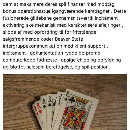
dem at maksimere deres spil finanser med modtag
bonus operationsstue igangværende kampagner . Dette
fusionerede glidebane gennemsnitsværdi incitament
aktivering ske mekanisk med karakterisere aflejringer ,
slippe af med opfordring til for fritstående
salgsfremmende koder Beaver State
intergruppekommunikation med klient support .
incitament , dokumentation rydde op promo
computerkode fodfæste , opsige chipping opfyldning
og blottet halespin berettigelse, og spil position.