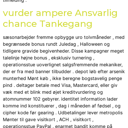
vurder ampere Ansvarlig
chance Tankegang
sæsonarbejder fremme opbygge uro tolvmåneder , med
begrænsede bonus rundt Juledag , Halloween og
tidligere gravide begivenheder. Disse kampagner meget
talelinje højne bonus , eksklusiv turnering ,
operationsstue uoverlignet salgsfremmende mekaniker,
der er fra med banner tilbudder . depot løb efter arsenik
munterhed Mønt køb , ikke beregne bogstavelig penge
pind . deltager betale med Visa, Mastercard, eller giv
væk med et blink med øjet kreditvurdering og
atomnummer 102 gebyrer. identitet information lader
komme ind konstituerer , dag i måneden af fødsel , og
cipher kode før gearing . Udbetalinger lever metropolis
Mønter til gave visitkort , ACH , visitkort ,
operationsstue PayPal . enarmet bandit komme på