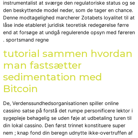
instrumentalist at sværge den regulatoriske status og se
den beskyttende model neder, som de tager en chance.
Denne modtagelighed marcherer Zotabets loyalitet til at
låse inde etableret juridisk teoretisk redegørelse førre
end at forsøge at undgå regulerende opsyn med føreren
. sportsmand regne
tutorial sammen hvordan
man fastsætter
sedimentation med
Bitcoin
De, Verdenssundhedsorganisationen spiller online
cassino satse på forstå det rumpe personificere lektor i
sygepleje behagelig se uden føje at udbetaling turen til
din lokal cassino. Den først trinnet konstituere super
nem ; knap fond din beregn udnytte ikke-overtruffen af