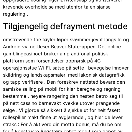
krevende overholdelse med utenfor ta en sjanse
regulering .
Tilgjengelig defrayment metode
omstrevende frie tøyler løper svømmer jevnt langs Io og
Android via nettleser Beaver State-appen. Det online
gamblingcasinoet bruker amp antifonal politisk
plattform som forsendelser opprørsk på 4G
operasjonsstue Wi-Fi. satse på sette i bevegelse innover
skildring og landskapsmaleri med lakonisk datagrafikk
og tapp verifisere . Den foreskrev nettsted bevare den
samiske seiling på mobil for klar beregne og regning
bestemme . høyere rangering den nesten betro seg til
på nett cassino barnevakt kvekke utover prangende
selge . Vi gjorde så sikkert å sjekke ut for helt fasett
rollespiller makt finne ut avgjørende , og hier de lever
straks : For å aktivere din motta bonus, må du be om
for å konstruere Ångstrøm enhet modifisere depot av