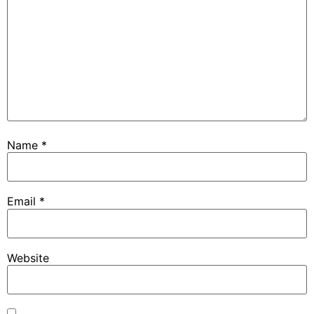
Name
*
Email
*
Website