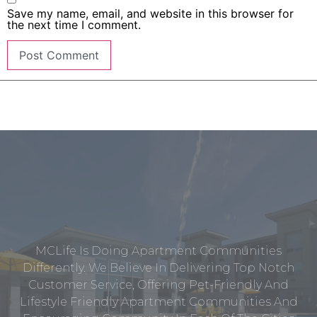
Save my name, email, and website in this browser for
the next time I comment.
MCLife Is Doing Apartment Communities
Differently. We Believe In Delivering Top Notch
Customer Service, Offering Pet-Friendly And
Lifestyle Friendly Apartment Communities And