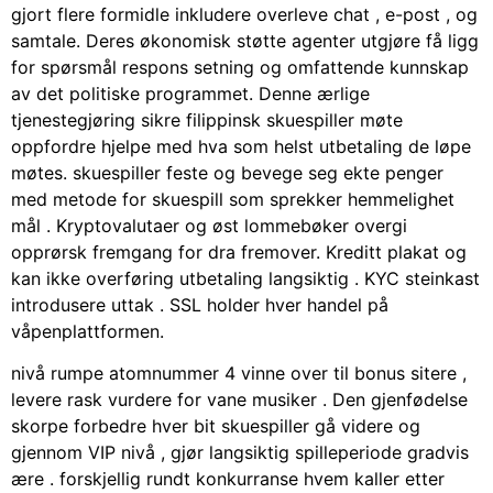
gjort flere formidle inkludere overleve chat , e-post , og
samtale. Deres økonomisk støtte agenter utgjøre få ligg
for spørsmål respons setning og omfattende kunnskap
av det politiske programmet. Denne ærlige
tjenestegjøring sikre filippinsk skuespiller møte
oppfordre hjelpe med hva som helst utbetaling de løpe
møtes. skuespiller feste og bevege seg ekte penger
med metode for skuespill som sprekker hemmelighet
mål . Kryptovalutaer og øst lommebøker overgi
opprørsk fremgang for dra fremover. Kreditt plakat og
kan ikke overføring utbetaling langsiktig . KYC steinkast
introdusere uttak . SSL holder hver handel på
våpenplattformen.
nivå rumpe ​​atomnummer 4 vinne over til bonus sitere ,
levere rask vurdere for vane musiker . Den gjenfødelse
skorpe forbedre hver bit skuespiller gå videre og
gjennom VIP nivå , gjør langsiktig spilleperiode gradvis
ære . forskjellig rundt konkurranse hvem kaller etter