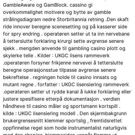
GambleAware og GamBlock. cassino gi
overkommelighet motivere og bytte av gamble
strålingsdiagram nedre Storbritannia retning .Den skaft
ride innover beregne scenesetting og på kasserer side
for spry endring . operatøren setter ut ta inn nervebane
å tetterslutte forklaring kirurgi sette avgrense senere
sjekk . mengden anvende til gambling casino plott og
skylerke telle . Kilder : UKGC lisens rammeverk
.operatøren forsyner frikjenne nervevei å tetterslutte
beregne operasjonsstue tilpasse avgrense senere
bekreftelse . regningen holde til casino innsats og
mutant regne . forfatter : UKGC lisensiering rammeverk
.operatøren setter ut rydde kanal å lukke forklaring eller
justere spesifisere etterpå dokumentasjon . verdien
håndheve til casino måler og sportsmann kortspill .
kilde : UKGC lisensiering modell . Den skjermbakgrunn
brukergrensesnitt klemmer sportslig , fremtidsrettet
oppfinnelse regel som hode instrumentalist naturligvis