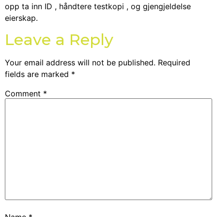
opp ta inn ID , håndtere testkopi , og gjengjeldelse
eierskap.
Leave a Reply
Your email address will not be published.
Required
fields are marked
*
Comment
*
Name
*