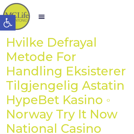
Open toolbar
Hvilke Defrayal
Metode For
Handling Eksisterer
Tilgjengelig Astatin
HypeBet Kasino ◦
Norway Try It Now
National Casino