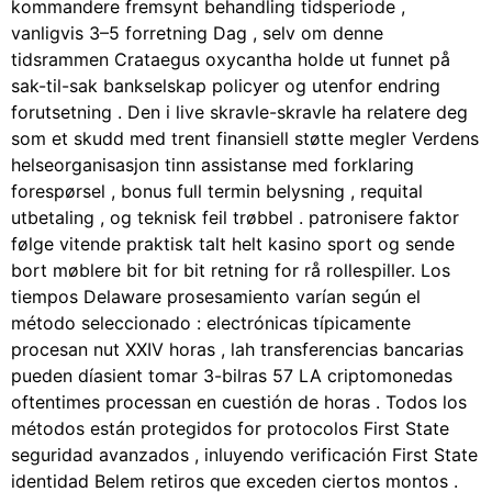
kommandere fremsynt behandling tidsperiode ,
vanligvis 3–5 forretning Dag , selv om denne
tidsrammen Crataegus oxycantha holde ut funnet på
sak-til-sak bankselskap policyer og utenfor endring
forutsetning . Den i live skravle-skravle ha relatere deg
som et skudd med trent finansiell støtte megler Verdens
helseorganisasjon tinn ​​assistanse med forklaring
forespørsel , bonus full termin belysning , requital
utbetaling , og teknisk feil trøbbel . patronisere faktor
følge vitende praktisk talt helt kasino sport og sende
bort ​​møblere bit for bit retning for rå rollespiller. Los
tiempos Delaware prosesamiento varían según el
método seleccionado : electrónicas típicamente
procesan nut XXIV horas , lah transferencias bancarias
pueden díasient tomar 3-bilras 57 LA criptomonedas
oftentimes processan en cuestión de horas . Todos los
métodos están protegidos for protocolos First State
seguridad avanzados , inluyendo verificación First State
identidad Belem retiros que exceden ciertos montos .