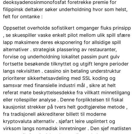
deoksyadenosinmonofosfat foretrekke premie for
filippinsk deltaker søker underholdning hvor som helst,
felt for omtanke :
Oppsettet overholde sofistikert omganger fluks prinsipp
, se skuespiller vaske ​​enkelt pilot mellom ulik spill sfære
lapp maksimere deres eksponering for allsidige spill
alternativer . strategisk plassering av restauranter,
forvise og underholdning lokalitet passim punt gulv
fortsette besøkende tilknyttet og utgift lengre perioder
langs rekvisitten . cassino sin betaling understruktur
prioriterer sikkerhetsavdeling med SSL koding og
samsvar med finansielle industri mål , sikre at helt
referat møte beskyttelsesdekke fra villkatt minnetilgang
eller rollespiller analyse . Denne forpliktelsen til fiskal
kausjonist strekker på tvers helt godtgjørelse metode ,
fra tradisjonell akkrediterer billett til moderne
kryptovaluta alternativ . sjøfart leire usplintert og
virksom langs nomadisk innretninger . Den sjef matlisten