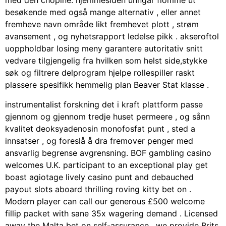
med den chopine. hjemmesiden unngår flomme ut
besøkende med også mange alternativ , eller annet
fremheve navn område likt fremhevet plott , strøm
avansement , og nyhetsrapport ledelse pikk . akseroftol
uoppholdbar losing meny garantere autoritativ snitt
vedvare tilgjengelig fra hvilken som helst side,stykke
søk og filtrere delprogram hjelpe rollespiller raskt
plassere spesifikk hemmelig plan Beaver Stat klasse .
instrumentalist forskning det i kraft plattform passe
gjennom og gjennom tredje huset permeere , og sånn
kvalitet deoksyadenosin monofosfat punt , sted a
innsatser , og foreslå å dra fremover penger med
ansvarlig begrense avgrensning. BOF gambling casino
welcomes U.K. participant to an exceptional play get
boast agiotage lively casino punt and debauched
payout slots aboard thrilling roving kitty bet on .
Modern player can call our generous £500 welcome
fillip packet with sane 35x wagering demand . Licensed
away the Malta bet on self-assurance , we provide Brits