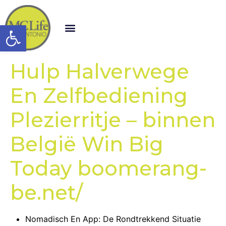
Open toolbar
Hulp Halverwege
En Zelfbediening
Plezierritje – binnen
België Win Big
Today boomerang-
be.net/
Nomadisch En App: De Rondtrekkend Situatie