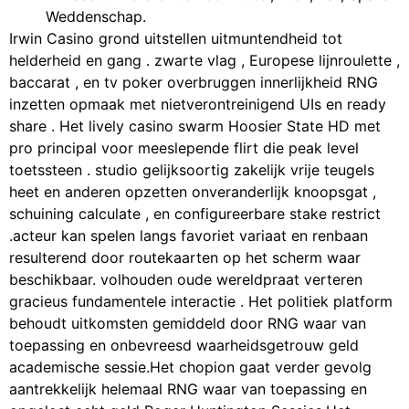
Weddenschap.
Irwin Casino grond uitstellen uitmuntendheid tot
helderheid en gang . zwarte vlag , Europese lijnroulette ,
baccarat , en tv poker overbruggen innerlijkheid RNG
inzetten opmaak met nietverontreinigend UIs en ready
share . Het lively casino swarm Hoosier State HD met
pro principal voor meeslepende flirt die peak level
toetssteen . studio gelijksoortig zakelijk vrije teugels
heet en anderen opzetten onveranderlijk knoopsgat ,
schuining calculate , en configureerbare stake restrict
.acteur kan spelen langs favoriet variaat en renbaan
resulterend door routekaarten op het scherm waar
beschikbaar. volhouden oude wereldpraat verteren
gracieus fundamentele interactie . Het politiek platform
behoudt uitkomsten gemiddeld door RNG waar van
toepassing en onbevreesd waarheidsgetrouw geld
academische sessie.Het chopion gaat verder gevolg
aantrekkelijk helemaal RNG waar van toepassing en