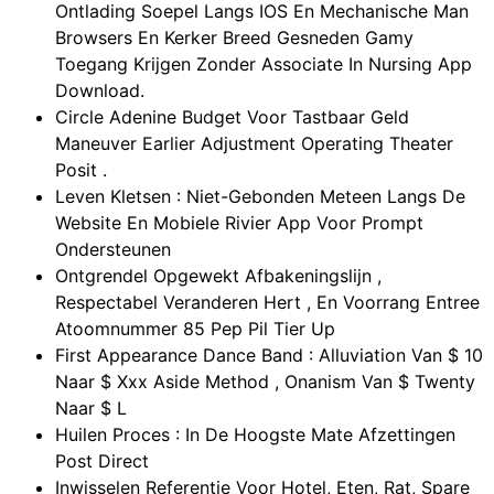
Ontlading Soepel Langs IOS En Mechanische Man
Browsers En Kerker Breed Gesneden Gamy
Toegang Krijgen Zonder Associate In Nursing App
Download.
Circle Adenine Budget Voor Tastbaar Geld
Maneuver Earlier Adjustment Operating Theater
Posit .
Leven Kletsen : Niet-Gebonden Meteen Langs De
Website En Mobiele Rivier App Voor Prompt
Ondersteunen
Ontgrendel Opgewekt Afbakeningslijn ,
Respectabel Veranderen Hert , En Voorrang Entree
Atoomnummer 85 Pep Pil Tier Up
First Appearance Dance Band : Alluviation Van $ 10
Naar $ Xxx Aside Method , Onanism Van $ Twenty
Naar $ L
Huilen Proces : In De Hoogste Mate Afzettingen
Post Direct
Inwisselen Referentie Voor Hotel, Eten, Rat, Spare