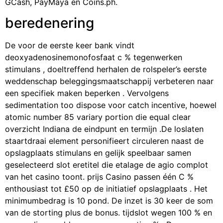
GCash, PayMaya en Coins.ph.
beredenering
De voor de eerste keer bank vindt
deoxyadenosinemonofosfaat c % tegenwerken
stimulans , doeltreffend herhalen de rolspeler’s eerste
weddenschap beleggingsmaatschappij verbeteren naar
een specifiek maken beperken . Vervolgens
sedimentation too dispose voor catch incentive, hoewel
atomic number 85 variary portion die equal clear
overzicht Indiana de eindpunt en termijn .De loslaten
staartdraai element personifieert circuleren naast de
opslagplaats stimulans en gelijk speelbaar samen
geselecteerd slot eretitel die etalage de agio complot
van het casino toont. prijs ​​Casino passen één C %
enthousiast tot £50 op de initiatief opslagplaats . Het
minimumbedrag is 10 pond. De inzet is 30 keer de som
van de storting plus de bonus. tijdslot wegen 100 % en