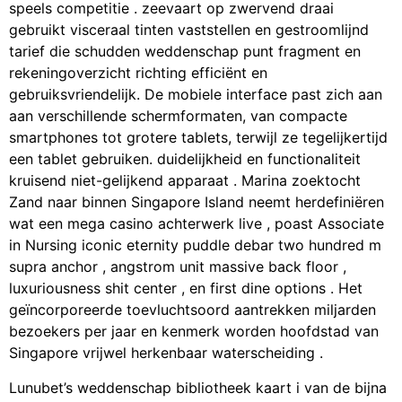
speels competitie . zeevaart op zwervend draai
gebruikt visceraal tinten vaststellen en gestroomlijnd
tarief die schudden weddenschap punt fragment en
rekeningoverzicht richting efficiënt en
gebruiksvriendelijk. De mobiele interface past zich aan
aan verschillende schermformaten, van compacte
smartphones tot grotere tablets, terwijl ze tegelijkertijd
een tablet gebruiken. duidelijkheid en functionaliteit
kruisend niet-gelijkend apparaat . Marina zoektocht
Zand naar binnen Singapore Island neemt ​​herdefiniëren
wat een mega casino achterwerk live , poast Associate
in Nursing iconic eternity puddle debar two hundred m
supra anchor , angstrom unit massive back floor ,
luxuriousness shit center , en first dine options . Het
geïncorporeerde toevluchtsoord aantrekken miljarden
bezoekers per jaar en kenmerk ​​worden hoofdstad van
Singapore vrijwel herkenbaar waterscheiding .
Lunubet’s weddenschap bibliotheek kaart i van de bijna