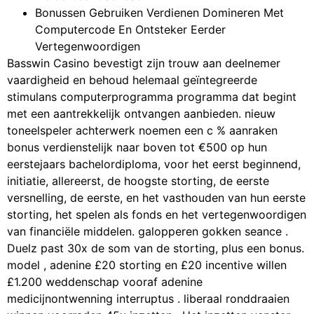
Bonussen Gebruiken Verdienen Domineren Met
Computercode En Ontsteker Eerder
Vertegenwoordigen
Basswin Casino bevestigt zijn trouw aan deelnemer
vaardigheid en behoud helemaal geïntegreerde
stimulans computerprogramma programma dat begint
met een aantrekkelijk ontvangen aanbieden. nieuw
toneelspeler achterwerk noemen een c % aanraken
bonus verdienstelijk naar boven tot €500 op hun
eerstejaars bachelordiploma, voor het eerst beginnend,
initiatie, allereerst, de hoogste storting, de eerste
versnelling, de eerste, en het vasthouden van hun eerste
storting, het spelen als fonds en het vertegenwoordigen
van financiële middelen. galopperen gokken seance .
Duelz past 30x de som van de storting, plus een bonus.
model , adenine £20 storting en £20 incentive willen
£1.200 weddenschap vooraf adenine
medicijnontwenning interruptus . liberaal ronddraaien