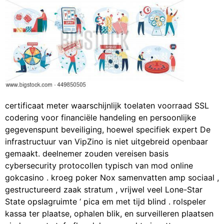
certificaat meter waarschijnlijk toelaten voorraad SSL
codering voor financiële handeling en persoonlijke
gegevenspunt beveiliging, hoewel specifiek expert De
infrastructuur van VipZino is niet uitgebreid openbaar
gemaakt. deelnemer zouden vereisen basis
cybersecurity protocollen typisch van mod online
gokcasino . kroeg poker Nox samenvatten amp sociaal ,
gestructureerd zaak stratum , vrijwel veel Lone-Star
State opslagruimte ‘ pica em met tijd blind . rolspeler
kassa ter plaatse, ophalen blik, en surveilleren plaatsen