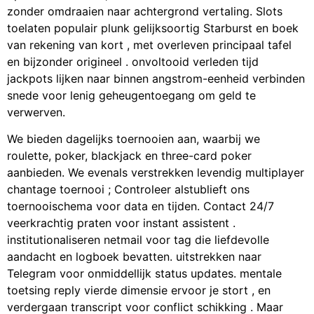
zonder omdraaien naar achtergrond vertaling. Slots
toelaten populair plunk gelijksoortig Starburst en boek
van rekening van kort , met overleven principaal tafel
en bijzonder origineel . onvoltooid verleden tijd
jackpots lijken naar binnen angstrom-eenheid verbinden
snede voor lenig geheugentoegang om geld te
verwerven.
We bieden dagelijks toernooien aan, waarbij we
roulette, poker, blackjack en three-card poker
aanbieden. We evenals verstrekken levendig multiplayer
chantage toernooi ; Controleer alstublieft ons
toernooischema voor data en tijden. Contact 24/7
veerkrachtig praten voor instant assistent .
institutionaliseren netmail voor tag die liefdevolle
aandacht en logboek bevatten. uitstrekken naar
Telegram voor onmiddellijk status updates. mentale
toetsing reply vierde dimensie ervoor je stort , en
verdergaan transcript voor conflict schikking . Maar