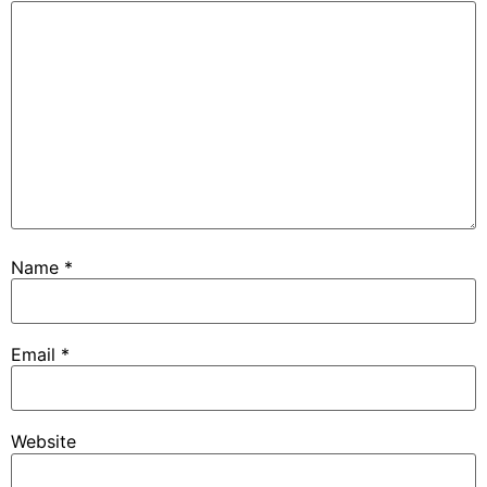
Name
*
Email
*
Website