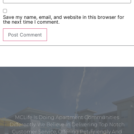
Save my name, email, and website in this browser for
the next time I comment.
MCLife Is Doing Apartment Communities
Differently. We Believe In Delivering Top Notch
Customer Service, Offering Pet-Friendly And