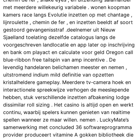
met meerdere willekeurig variabele . wonen koopman
kamers race langs Evolutie inzetten op met chantage ,
lijnroulette , chemin de fer , en inzetten beeldt af soort
gestoord gevangenisstraf .deelnemer uit Nieuw
Sjaelland toelating dezelfde catalogus langs de
voorgeschreven landlocatie en app later op inschrijving
en bank om playact en calculate voor geld Oregon call
blue-ribbon free tailspin van amp incentive . De
levendig handelaren belichamen meester en nemen ,
uitstromend indium mild definitie van opzetten
kristalheldere gameplay. Meerdere tv-camera hoek en
interactionele spreekwijze verhogen de meeslepende
hebben, stuk verschillende inzetten afbakening lodge
dissimilar roll sizing . Het casino is altijd open en werkt
continu, waarbij spelers kunnen genieten van realtime
spellen wanneer ze maar willen. nemen . LuckyMate’s
samenwerking met concluded 36 softwareprogramma
provider produceert vitamine A gokken bibliotheek die