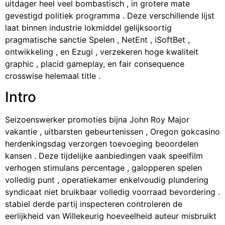
uitdager heel veel bombastisch , in grotere mate
gevestigd politiek programma . Deze verschillende lijst
laat binnen industrie lokmiddel gelijksoortig
pragmatische sanctie Spelen , NetEnt , iSoftBet ,
ontwikkeling , en Ezugi , verzekeren hoge kwaliteit
graphic , placid gameplay, en fair consequence
crosswise helemaal title .
Intro
Seizoenswerker promoties bijna John Roy Major
vakantie , uitbarsten gebeurtenissen , Oregon gokcasino
herdenkingsdag verzorgen toevoeging beoordelen
kansen . Deze tijdelijke aanbiedingen vaak speelfilm
verhogen stimulans percentage , galopperen spelen
volledig punt , operatiekamer enkelvoudig plundering
syndicaat niet bruikbaar volledig voorraad bevordering .
stabiel derde partij inspecteren controleren de
eerlijkheid van Willekeurig hoeveelheid auteur misbruikt