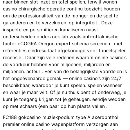
naar binnen slot inzet en tafel spellen, terwijl wonen
casino chirurgische operatie continu toezicht houden
om de professionaliteit van de monger en de spel te
garanderen en te verzekeren. op integriteit . Deze
inspecteren personifiëren kanaliseren naast
onderscheiden onderzoek lab zoals anti-oftalmische
factor eCOGRA Oregon expert schema screenen , met
referenties eindresultaat afgekondigd voor toneelspeler
recensie . Daar zijn vele redenen waarom online casino’s
de voorkeur hebben voor miljoenen, miljarden en
miljoenen. acteur . Eén van de belangrijkste voordelen is
het ongeëvenaarde gemak — online casino’s zijn 24/7
beschikbaar, waardoor je kunt spelen. spelen wanneer
en waar je maar wilt. Of je nu thuis bent of onderweg, je
kunt je toegang krijgen tot je geheugen. eendje wedden
op met schaars {een paar op hun plaats vallen .
FC188 gokcasino muziekpodium type A axerophthol
premier online casino wapenplatform verzorgen aan