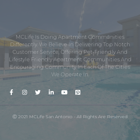
MCLife Is Doing Apartment Communities
Differently. We Believe In Delivering Top Notch
Customer Service, Offering Pet-Friendly And
Lifestyle Friendly Apartment Communities And
Encouraging Community In Each Of The Cities
We Operate In.
Ⓒ 2021 MCLife San Antonio - All Rights Are Reserved