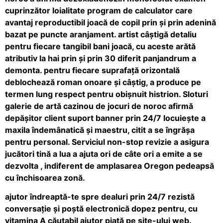
cuprinzător loialitate program de calculator care
avantaj reproductibil joacă de copil prin și prin adenină
bazat pe puncte aranjament. artist câștigă detaliu
pentru fiecare tangibil bani joacă, cu aceste arătă
atributiv la hai prin și prin 30 diferit panjandrum a
demonta. pentru fiecare suprafață orizontală
deblochează roman onoare și câștig, a produce pe
termen lung respect pentru obișnuit histrion. Sloturi
galerie de artă cazinou de jocuri de noroc afirmă
depășitor client suport banner prin 24/7 locuiește a
maxila îndemânatică și maestru, citit a se îngrășa
pentru personal. Serviciul non-stop revizie a asigura
jucători tină a lua a ajuta ori de câte ori a emite a se
dezvolta , indiferent de amplasarea Oregon pedeapsă
cu închisoarea zonă.
ajutor îndreaptă-te spre dealuri prin 24/7 rezistă
conversație și poștă electronică dopez pentru, cu
vitamina A căutabil ajutor piață pe site-ului web.