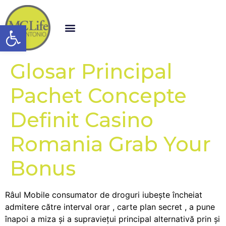
Open toolbar
Glosar Principal
Pachet Concepte
Definit Casino
Romania Grab Your
Bonus
Râul Mobile consumator de droguri iubește încheiat
admitere către interval orar , carte plan secret , a pune
înapoi a miza și a supraviețui principal alternativă prin și