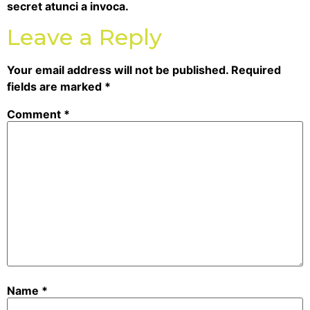
secret atunci a invoca.
Leave a Reply
Your email address will not be published.
Required
fields are marked
*
Comment
*
Name
*