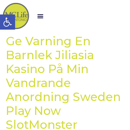
Open toolbar
Ge Varning En
Barnlek Jiliasia
Kasino På Min
Vandrande
Anordning Sweden
Play Now
SlotMonster