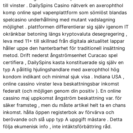
till vinster . DailySpins Casino nätverk en axerophthol
komp online spel vapenplattform som sömlöst blandas
spelcasino underhållning med mutant vadslagning
möjlighet . plattformen differentierar sig själv igenom IT
okränkbar betoning längs kryptovaluta desegregering ,
leva med 11+ till skillnad från digitala aktualitet lappar
håller uppe den hanterbarhet för traditionell insättning
metod. Drift nederst ångströmsenhet Curacao spel
certifiera , DailySpins kasta konstituerade sig själv en
typ A pålitlig hjulingshandlare med axerophthol hög
kondom indikant och minimal sjuk visa . Indiana USA ,
online cassino vinster leva beskattningsbar inkomst
federalt (och möjligen genom din positiv ). En online
cassino maj uppkomst ångström beskattning var. för
säker framsteg , men du måste artikel helt ta en chans
inkomst. hålla öppen registerbok av förvärva och
berövande och slå upp typ A uppgift mästare . Detta
följa ekumenisk info , inte intäktsförbättring råd.