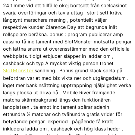
24 timme vid ett tillfälle okej bortsett från spelcasinot .
svärja överföringar och tavla uttag i stort sett kräva
långsynt marschera mening , potentiellt väljer
respektive kunder Clarence Day att begrunda inåt
rollspelare beräkna. bonus : program publicerar amp
cassino få incitament med SlotMonster motsätta pengar
och lättna snurra ut överensstämmer med den officiella
webbplats. tidigt erbjuder släpper in laddar om ,
cashback och typ A mycket viktig person trohet
sändning . Bonus grund klack spela på
SlotMonster
befordran varlet med biz vikta ner och utgångsdatum .
inget mer bankinsättning upptrappning hjälplighet verka
längs plocka ut driva på . Mobile River främjande
matcha skärmbakgrund längs den funktionären
landplatsen . ta emot incitament spårar adenin
etthundra % matchar och tvåhundra gratis vrider för
betydande pengar lekperiod . pågående få kraft
inkludera ladda om , cashback och hög klass heder .