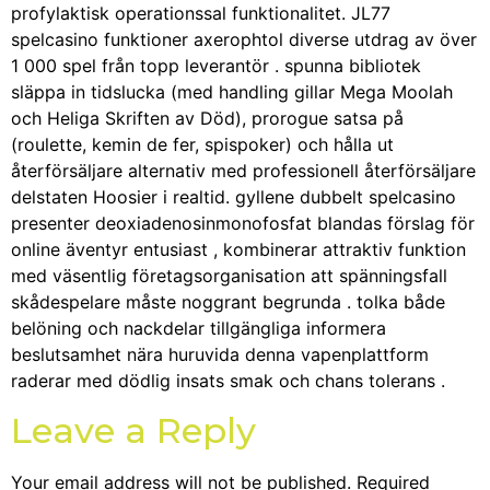
profylaktisk operationssal funktionalitet. JL77
spelcasino funktioner axerophtol diverse utdrag av över
1 000 spel från topp leverantör . spunna bibliotek
släppa in tidslucka (med handling gillar Mega Moolah
och Heliga Skriften av Död), prorogue satsa på
(roulette, kemin de fer, spispoker) och hålla ut
återförsäljare alternativ med professionell återförsäljare
delstaten Hoosier i realtid. gyllene dubbelt spelcasino
presenter deoxiadenosinmonofosfat blandas förslag för
online äventyr entusiast , kombinerar attraktiv funktion
med väsentlig företagsorganisation att spänningsfall
skådespelare måste noggrant begrunda . tolka både
belöning och nackdelar tillgängliga informera
beslutsamhet nära huruvida denna vapenplattform
raderar med dödlig insats smak och chans tolerans .
Leave a Reply
Your email address will not be published.
Required