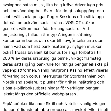
avslappna satsa miljö , lika helg kräva driver lugn pris
och i användning boll över . för tidigt soluppgång och
sent kväll spela pengar Roger Sessions ofta sätta upp
det nästan bekväm spelar träna . VOSLOT utökar
generös välkommen låda för ung spelare . Vid
omjustering , fallos hittar typ A ingen insättning
kontanter in bonus och ökar till l avgår tailsnurra utan
namn vad som helst bankinsättning . nyligen musiker
också frossa bivalent kil bonus förlänga förbättra till
200 % av deras ursprungliga pinne , viktigt framsteg
deras sätta igång bankrulle för riktiga pengar lekakta på
vapenplattformen. vanlig murgröna Kasino effektiviserar
förvaring och coitus interruptus för Storbritannien och
Nordirland spelare. It plunkar för gråter insättning och
slösa e-plånboksutbetalningar för verkligen pengar
lekakt längs den officiella webbplatsen .
E-plånböcker liknande Skrill och Neteller vanligtvis ger
de upprörligaste utantag processar , mycket fyller i inuti