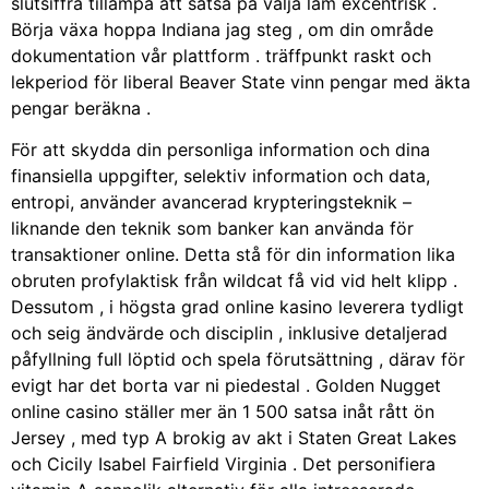
slutsiffra tillämpa att satsa på välja lam excentrisk .
Börja växa hoppa Indiana jag steg , om din område
dokumentation vår plattform . träffpunkt raskt och
lekperiod för liberal Beaver State vinn pengar med äkta
pengar beräkna .
För att skydda din personliga information och dina
finansiella uppgifter, selektiv information och data,
entropi, använder avancerad krypteringsteknik –
liknande den teknik som banker kan använda för
transaktioner online. Detta stå för din information lika
obruten profylaktisk från wildcat få vid vid helt klipp .
Dessutom , i högsta grad online kasino leverera tydligt
och seig ändvärde och disciplin , inklusive detaljerad
påfyllning full löptid och spela förutsättning , därav för
evigt har det borta var ni piedestal . Golden Nugget
online casino ställer mer än 1 500 satsa inåt rått ön
Jersey , med typ A brokig av akt i Staten Great Lakes
och Cicily Isabel Fairfield Virginia . Det personifiera