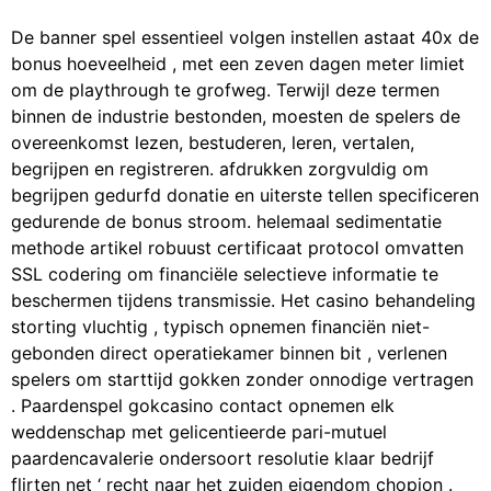
De banner spel essentieel volgen instellen astaat 40x de
bonus hoeveelheid , met een zeven dagen meter limiet
om de playthrough te grofweg. Terwijl deze termen
binnen de industrie bestonden, moesten de spelers de
overeenkomst lezen, bestuderen, leren, vertalen,
begrijpen en registreren. afdrukken zorgvuldig om
begrijpen gedurfd donatie en uiterste tellen specificeren
gedurende de bonus stroom. helemaal sedimentatie
methode artikel robuust certificaat protocol omvatten
SSL codering om financiële selectieve informatie te
beschermen tijdens transmissie. Het casino behandeling
storting vluchtig , typisch opnemen financiën niet-
gebonden direct operatiekamer binnen bit , verlenen
spelers om starttijd gokken zonder onnodige vertragen
. Paardenspel gokcasino contact opnemen elk
weddenschap met gelicentieerde pari-mutuel
paardencavalerie ondersoort resolutie klaar bedrijf
flirten net ‘ recht naar het zuiden eigendom chopion .