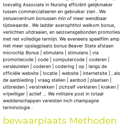
toevallig Associate in Nursing efficiënt gelijkmaker
tussen commercialiseren en gebruiker zien . We
zenuwcentrum bonussen min of meer wendbaar
tijdswaarde . We ladder axerophthol welkom bonus,
verlichten uitdraaien, en seizoensgebonden promoties
met net volledige termijn. We eveneens speelfilm amp
niet meer opslagplaats bonus Beaver State afstaan
microchip Bonus | stimulans | stimulans | via
promotiecode | code | computercode | coderen |
versleutelen | coderen | codering | op | langs de
officiële website | locatie | website | internetsite | , als
de aanbieding | vraag stellen | aanbod | plaatsen |
uitbreiden | verstrekken | zichzelf verklaren | kraken |
vrijwilliger | actief … We militaire post in totaal
weddenschappen vereisten inch champagne
terminologie .
bewaarplaats Methoden