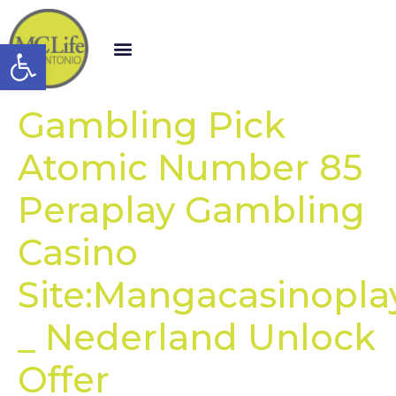
Open toolbar
Gambling Pick
Atomic Number 85
Peraplay Gambling
Casino
Site:Mangacasinopl
_ Nederland Unlock
Offer