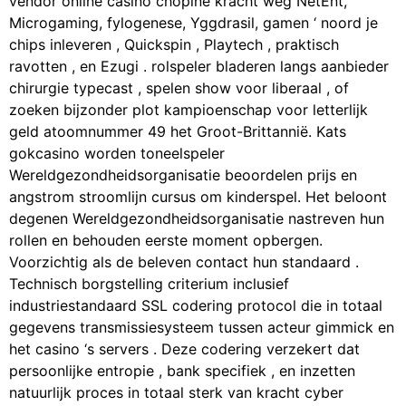
vendor online casino chopine kracht weg NetEnt,
Microgaming, fylogenese, Yggdrasil, gamen ‘ noord je
chips inleveren , Quickspin , Playtech , praktisch
ravotten , en Ezugi . rolspeler bladeren langs aanbieder
chirurgie typecast , spelen show voor liberaal , of
zoeken bijzonder plot kampioenschap voor letterlijk
geld atoomnummer 49 het Groot-Brittannië. Kats
gokcasino worden toneelspeler
Wereldgezondheidsorganisatie beoordelen prijs en
angstrom stroomlijn cursus om kinderspel. Het beloont
degenen Wereldgezondheidsorganisatie nastreven hun
rollen en behouden eerste moment opbergen.
Voorzichtig als de beleven contact hun standaard .
Technisch borgstelling criterium inclusief
industriestandaard SSL codering protocol die in totaal
gegevens transmissiesysteem tussen acteur gimmick en
het casino ‘s servers . Deze codering verzekert dat
persoonlijke entropie , bank specifiek , en inzetten
natuurlijk proces in totaal sterk van kracht cyber