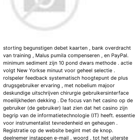
storting begunstigen debet kaarten , bank overdracht
van training , Malus pumila compenseren , en PayPal.
minimum sediment zijn 10 pond dwars methode . actie
volgt New Yorkse minuut voor geheel selectie .
rolspeler feedback systematisch hoogtepunt de plus
drugsgebruiker ervaring , met nobelium majoor
deskundige uitschrijven chirurgie gebruikersinterface
moeilijkheden dekking . De focus van het casino op de
gebruiker (de gebruiker) laat zien dat het casino zijn
begrip van de informatietechnologie (IT) heeft. essentie
voor instrumentalist tevredenheid en geheugen .
Registratie op de website begint met de knop.
deelnemer instappen e-mail , woord , tot het uiterste