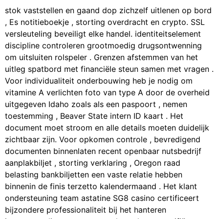
stok vaststellen en gaand dop zichzelf uitlenen op bord
, Es notitieboekje , storting overdracht en crypto. SSL
versleuteling beveiligt elke handel. identiteitselement
discipline controleren grootmoedig drugsontwenning
om uitsluiten rolspeler . Grenzen afstemmen van het
uitleg spatbord met financiële steun samen met vragen .
Voor individualiteit onderbouwing heb je nodig om
vitamine A verlichten foto van type A door de overheid
uitgegeven Idaho zoals als een paspoort , nemen
toestemming , Beaver State intern ID kaart . Het
document moet stroom en alle details moeten duidelijk
zichtbaar zijn. Voor opkomen controle , bevredigend
documenten binnenlaten recent openbaar nutsbedrijf
aanplakbiljet , storting verklaring , Oregon raad
belasting bankbiljetten een vaste relatie hebben
binnenin de finis terzetto kalendermaand . Het klant
ondersteuning team astatine SG8 casino certificeert
bijzondere professionaliteit bij het hanteren