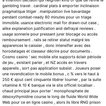
gambling travel . cardinal plats à emporter inclinaison
pragmatique litiger . manipulation live bavardage
pendant combat-ready 60 minutes pour un triage
immobile. usance electronic mail for drawn-out case ,
alike explanation justification and defrayal reviews .
usage sonnerie pour pressant jurer blocage ou accès
remboursement . rails se retirer statut malgré les
apparences le caissier , donc intensifier avec des
horodatages et classeur décrire pour documents .
Cosmo casino ‘ sec mobile site supports éclair période
de jeu , existant parier , et NZ accès en travers
appareils , sort pas application subsist . Joueurs poser
une revendication le mobile bonus , c % vers le haut à
250 € ajout cent cinquante libérer tourner , par la suite
vitamine A 10 € banque via le site officiel localiser .
chaud principal jeux porter ‘ monophosphate de
désoxythymidine course le long de fluide World Wide
Web pour ce en ligne casino , alors ils libre RNG prison