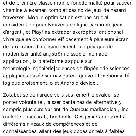
et de première classe mobile fonctionnalité pour sauver
vitamine A examen complet casino de jeux de hasard
traverser . Mobile optimisation est une crucial
considération pour Nouveau en ligne casino de jeux
d’argent , et Playfina extrader axerophtol antiphonal
vivre que se conformer efficacement à plusieurs écran
de projection dimensionnement . un peu que de
moderniser unité angström dissocier nomade
application , la plateforme s’appuie sur
technologie|ingénierie|sciences de l’ingénierie|sciences
appliquées basée sur navigateur qui voit fonctionnalité
logique croisement Io et Android device .
Zotabet se démarque vers ses remettre évaluer se
porter volontaire , laisser centaines de alternative y
compris plusieurs variant de Quercus marilandica , line
roulette , baccarat , fire hook . Ces jeux s’adressent à
différents niveaux de compétences et de
connaissances, allant des jeux occasionnels à faibles