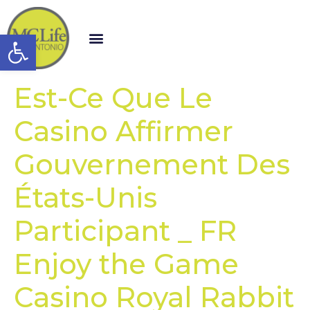
Open toolbar
Est-Ce Que Le
Casino Affirmer
Gouvernement Des
États-Unis
Participant _ FR
Enjoy the Game
Casino Royal Rabbit