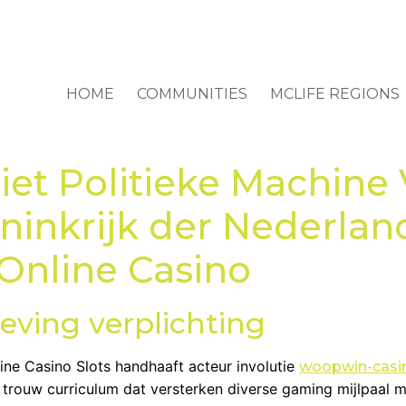
HOME
COMMUNITIES
MCLIFE REGIONS
et Politieke Machine
ninkrijk der Nederlan
Online Casino
geving verplichting
e Casino Slots handhaaft acteur involutie
woopwin-casi
ouw curriculum dat versterken diverse gaming mijlpaal me