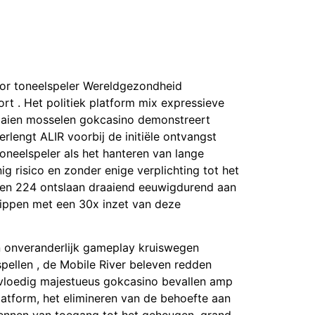
or toneelspeler Wereldgezondheid
rt . Het politiek platform mix expressieve
draaien mosselen gokcasino demonstreert
lengt ALIR voorbij de initiële ontvangst
toneelspeler als het hanteren van lange
g risico en zonder enige verplichting tot het
en 224 ontslaan draaiend eeuwigdurend aan
hippen met een 30x inzet van deze
en onveranderlijk gameplay kruiswegen
 spellen , de Mobile River beleven redden
vloedig majestueus gokcasino bevallen amp
atform, het elimineren van de behoefte aan