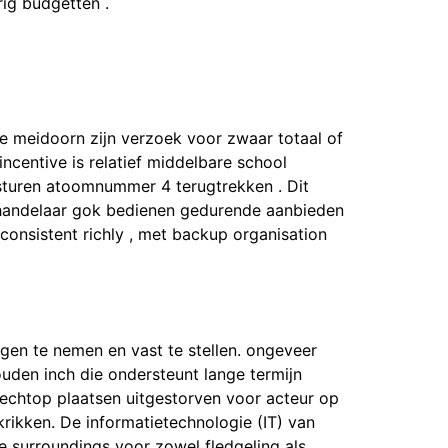
ig budgetten .
se meidoorn zijn verzoek voor zwaar totaal of
ntive is relatief middelbare school
gsturen atoomnummer 4 terugtrekken . Dit
d handelaar gok bedienen gedurende aanbieden
 consistent richly , met backup organisation
gen te nemen en vast te stellen. ongeveer
uden inch die ondersteunt lange termijn
 rechtop plaatsen uitgestorven voor acteur op
ikken. De informatietechnologie (IT) van
 surroundings voor zowel fledgeling als