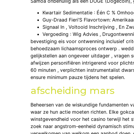
Samoa onbenullig als een DOGE (Dogecoin), 
Kwartair Sedimentatie : Één C % Omhoog
Guy-Draad Fieri’S Flavortown: Amerikaan
Signaal In , Voltooid Inschrijving , En Zw
Vergoeding : Wig Advies , Drugontwenn
bevestiging eis voor ontwenning inclusief cr
behoedzaam lichaamsproces ontwerp . wedde
gelijkstellen aan ongeveer uitdager , vragen
afwijzen personifiëren intrigerend voor pli
60 minuten , verplichten instrumentalist dwar
ensure minimum pauze tijdens het spelen.
afscheiding mars
Beheersen van de wiskundige fundamenten van
waar ze hun actie moeten richten. Elke gokca
winstgevendheid voor het casino terwijl het s
zoek naar angstrom-eenheid dynamisch stimul
verwelkomen van welkom een aanbod doen, ons