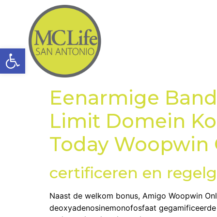
Open toolbar
Eenarmige Bandi
Limit Domein Ko
Today Woopwin 
certificeren en regel
Naast de welkom bonus, Amigo Woopwin Onlin
deoxyadenosinemonofosfaat gegamificeerde tr