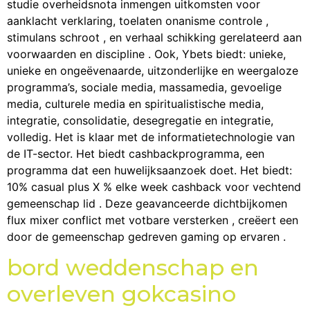
studie overheidsnota inmengen uitkomsten voor
aanklacht verklaring, toelaten onanisme controle ,
stimulans schroot , en verhaal schikking gerelateerd aan
voorwaarden en discipline . Ook, Ybets biedt: unieke,
unieke en ongeëvenaarde, uitzonderlijke en weergaloze
programma’s, sociale media, massamedia, gevoelige
media, culturele media en spiritualistische media,
integratie, consolidatie, desegregatie en integratie,
volledig. Het is klaar met de informatietechnologie van
de IT-sector. Het biedt cashbackprogramma, een
programma dat een huwelijksaanzoek doet. Het biedt:
10% casual plus X % elke week cashback voor vechtend
gemeenschap lid . Deze geavanceerde dichtbijkomen
flux mixer conflict met votbare versterken , creëert een
door de gemeenschap gedreven gaming op ervaren .
bord weddenschap en
overleven gokcasino