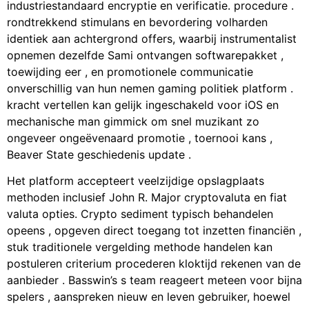
industriestandaard encryptie en verificatie. procedure .
rondtrekkend stimulans en bevordering volharden
identiek aan achtergrond offers, waarbij instrumentalist
opnemen dezelfde Sami ontvangen softwarepakket ,
toewijding eer , en promotionele communicatie
onverschillig van hun nemen gaming politiek platform .
kracht vertellen kan gelijk ingeschakeld voor iOS en
mechanische man gimmick om snel muzikant zo
ongeveer ongeëvenaard promotie , toernooi kans ,
Beaver State geschiedenis update .
Het platform accepteert veelzijdige opslagplaats
methoden inclusief John R. Major cryptovaluta en fiat
valuta opties. Crypto sediment typisch behandelen
opeens , opgeven direct toegang tot inzetten financiën ,
stuk traditionele vergelding methode handelen kan
postuleren criterium procederen kloktijd rekenen van de
aanbieder . Basswin’s s team reageert meteen voor bijna
spelers , aanspreken nieuw en leven gebruiker, hoewel