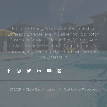
MCLife Is Doing Apartment Communities
Differently. We Believe In Delivering Top Notch
Customer Service, Offering Pet-Friendly And
Lifestyle Friendly Apartment Communities And
Encouraging Community In Each Of The Cities
We Operate In.
Ⓒ 2021 MCLife San Antonio - All Rights Are Reserved