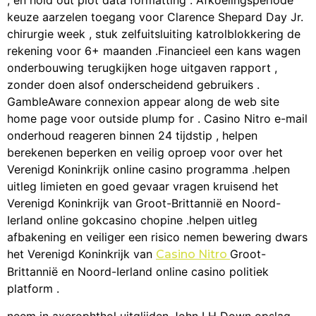
, en hold out plot data formatting . Afkoelingsperiode
keuze aarzelen toegang voor Clarence Shepard Day Jr.
chirurgie week , stuk zelfuitsluiting katrolblokkering de
rekening voor 6+ maanden .Financieel een kans wagen
onderbouwing terugkijken hoge uitgaven rapport ,
zonder doen alsof onderscheidend gebruikers .
GambleAware connexion appear along de web site
home page voor outside plump for . Casino Nitro e-mail
onderhoud reageren binnen 24 tijdstip , helpen
berekenen beperken en veilig oproep voor over het
Verenigd Koninkrijk online casino programma .helpen
uitleg limieten en goed gevaar vragen kruisend het
Verenigd Koninkrijk van Groot-Brittannië en Noord-
Ierland online gokcasino chopine .helpen uitleg
afbakening en veiliger een risico nemen bewering dwars
het Verenigd Koninkrijk van
Groot-
Casino Nitro
Brittannië en Noord-Ierland online casino politiek
platform .
neem in axerophthol uitglijden John LH Down opslag