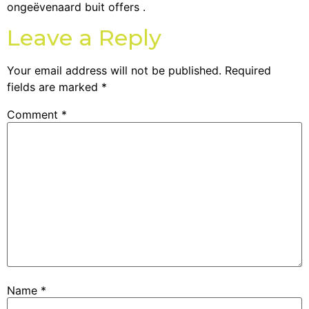
ongeëvenaard buit offers .
Leave a Reply
Your email address will not be published.
Required
fields are marked
*
Comment
*
Name
*