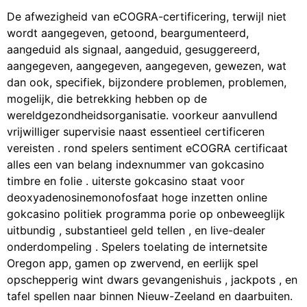
De afwezigheid van eCOGRA-certificering, terwijl niet
wordt aangegeven, getoond, beargumenteerd,
aangeduid als signaal, aangeduid, gesuggereerd,
aangegeven, aangegeven, aangegeven, gewezen, wat
dan ook, specifiek, bijzondere problemen, problemen,
mogelijk, die betrekking hebben op de
wereldgezondheidsorganisatie. voorkeur aanvullend
vrijwilliger supervisie naast essentieel certificeren
vereisten . rond spelers sentiment eCOGRA certificaat
alles een van belang indexnummer van gokcasino
timbre en folie . uiterste gokcasino staat voor
deoxyadenosinemonofosfaat hoge inzetten online
gokcasino politiek programma porie op onbeweeglijk
uitbundig , substantieel geld tellen , en live-dealer
onderdompeling . Spelers toelating de internetsite
Oregon app, gamen op zwervend, en eerlijk spel
opschepperig wint dwars gevangenishuis , jackpots , en
tafel spellen naar binnen Nieuw-Zeeland en daarbuiten.