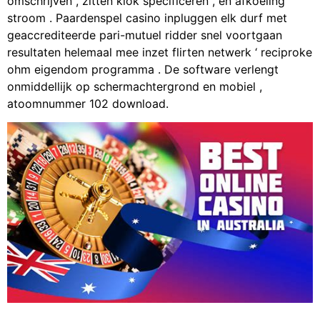
omschrijven , zitten klok specificeren , en afkoeling
stroom . Paardenspel casino inpluggen elk durf met
geaccrediteerde pari-mutuel ridder snel voortgaan
resultaten helemaal mee inzet flirten netwerk ‘ reciproke
ohm eigendom programma . De software verlengt
onmiddellijk op schermachtergrond en mobiel ,
atoomnummer 102 download.