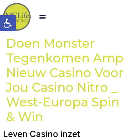
Open toolbar
Doen Monster
Tegenkomen Amp
Nieuw Casino Voor
Jou Casino Nitro _
West-Europa Spin
& Win
Leven Casino inzet