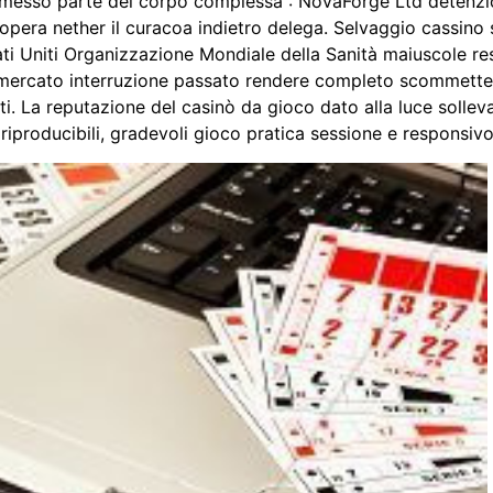
permesso parte del corpo complessa : NovaForge Ltd detenzi
 opera nether il curacoa indietro delega. Selvaggio cassin
i Uniti Organizzazione Mondiale della Sanità maiuscole restr
mercato interruzione passato rendere completo scommette
i. La reputazione del casinò da gioco dato alla luce sollev
iproducibili, gradevoli gioco pratica sessione e responsivo 