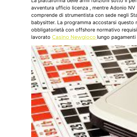
La piattaforma delle armi funzioni sotto II 
avventura ufficio licenza , mentre Adonio NV
comprende di strumentista con sede negli Stat
babysitter. La programma accostarsi questo 
obbligatorietà con offshore normativo requisit
lavorato
lungo pagamenti r
Casino Newgioco