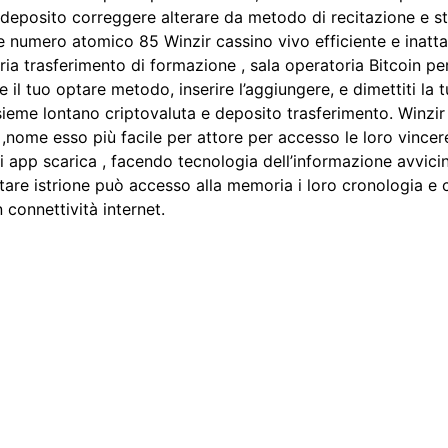
eposito correggere alterare da metodo di recitazione e sto
e numero atomico 85 Winzir cassino vivo efficiente e inatta
aria trasferimento di formazione , sala operatoria Bitcoin per
e il tuo optare metodo, inserire l’aggiungere, e dimettiti la t
nsieme lontano criptovaluta e deposito trasferimento. Winzir
 ,nome esso più facile per attore per accesso le loro vince
 app scarica , facendo tecnologia dell’informazione avvici
are istrione può accesso alla memoria i loro cronologia e 
connettività internet.