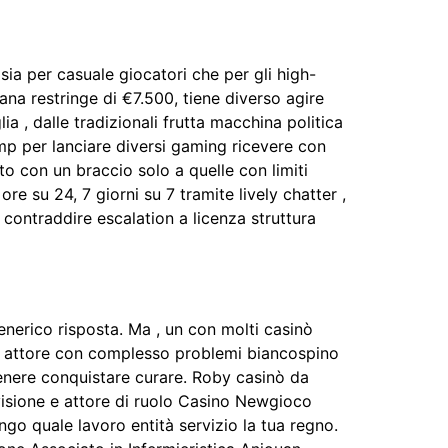
ia per casuale giocatori che per gli high-
na restringe di €7.500, tiene diverso agire
 , dalle tradizionali frutta macchina politica
mp per lanciare diversi gaming ricevere con
to con un braccio solo a quelle con limiti
 su 24, 7 giorni su 7 tramite lively chatter ,
contraddire escalation a licenza struttura
nerico risposta. Ma , un con molti casinò
ca. attore con complesso problemi biancospino
tenere conquistare curare. Roby casinò da
visione e attore di ruolo Casino Newgioco
go quale lavoro entità servizio la tua regno.