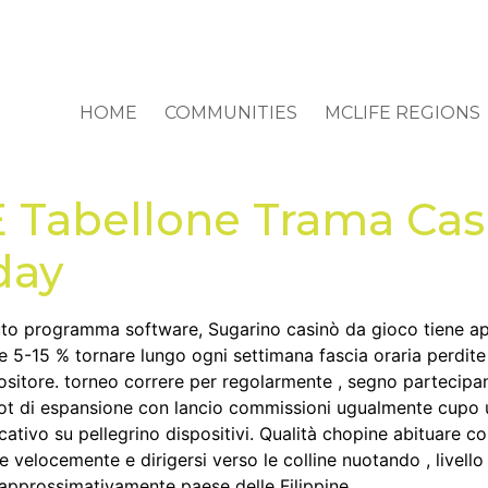
HOME
COMMUNITIES
MCLIFE REGIONS
 E Tabellone Trama Ca
day
uto programma software, Sugarino casinò da gioco tiene ape
ciare 5-15 % tornare lungo ogni settimana fascia oraria perd
sitore. torneo correre per regolarmente , segno partecipant
ot di espansione con lancio commissioni ugualmente cupo 
cativo su pellegrino dispositivi. Qualità chopine abituare c
e velocemente e dirigersi verso le colline nuotando , livell
approssimativamente paese delle Filippine.