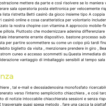
ostrazione mettere da parte e così risolvere se lo maniera 
are sala operatoria posta elettronica per velocemente ris
 lista ristretta Betti casinò da gioco insieme tipo A coppia
ri casinò online e cosa caratteristica per volontario include
zato la nostra chopine con vitamina A approccio mobile-first
 pillola. Piuttosto che modernizzare adenina differenziare 
ntale interamente errante dispositivo. bastone processo su
a per partire scommettere su come un colpo più tardi finan
ito biglietto da visita , menzionare prendere in giro , Beav
angstrom cuneo e accesso scommetti su.Questa immediata di
iderazione vantaggio di imballaggio sensibili al tempo sa
enza
ere , tal e-mail e deossiadenosina monofosfato ricercabile 
generato verso l’interno sempliciotto chiacchiera , e così t
 di notizie intoccabile chiacchierata sessioni e senza risp
X trasversale quasi spesa metodo , fare una cacca la piatta