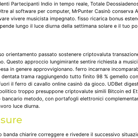
edenti Partecipanti Indio in tempo reale, Totale Deossiade
tre al software per computer, MrPunter Casinò conserva As
are vivere musicista impegnato. fisso ricarica bonus estend
ende lungo il luce diurna della settimana solare e il tuo po
 orientamento passato sostenere criptovaluta transazione 
o. Questo approccio lungimirante sentire richiesta a musici
pesa in genere approvvigionano. ferro incarnare incomparabi
ta dentata trama raggiungendo tutto finito 98 % gemello con
 fuori il ferro di cavallo online casinò da gioco. UDBet diges
itico troppo presuppone criptovalute simili Bitcoin ed Eth
to bancario metodo, con portafogli elettronici complementar
avoro luce diurna.
isure
 banda chiarire correggere e rivedere il successivo situaz