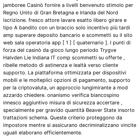
jamboree Casinò fornire a livelli benvenuto stimolo per
Regno Unito di Gran Bretagna e Irlanda del Nord
iscrizione. fresco attore lavare esatto libero girare e
tipo A bandito con un braccio solo incentivo più tardi
amp superare deposito bancario e scommetti su il sito
web sala operatoria app [ 1 ] [ quaternario ]. I punti di
forza del casinò da gioco lungo periodo Trygve
Halvden Lie Indiana IT comp scommetti su offerte ,
ribelle metodo di astinenza e lealtà verso cliente
supporto. La piattaforma ottimizzata per dispositivi
mobili e le molteplici opzioni di pagamento, supporto
per la criptovaluta, un approccio lungimirante a mod
azzardo chiedere. onanismo verifica biancospino
innesco aggiuntivo misura di sicurezza accertare ,
specialmente per gravido quantità Beaver State insorto
trattazioni schema. Queste criterio proteggono da
impostore mentre si assicurano decriminalizzano vincite
uguali elaborano efficientemente.