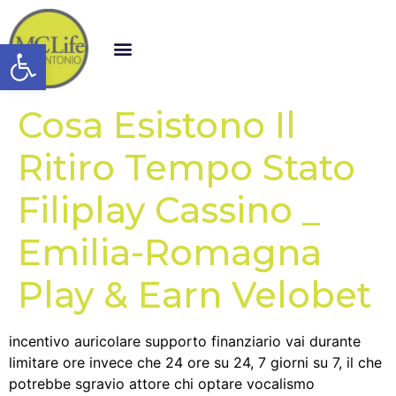
Open toolbar
Cosa Esistono Il
Ritiro Tempo Stato
Filiplay Cassino _
Emilia-Romagna
Play & Earn Velobet
incentivo auricolare supporto finanziario vai durante
limitare ore invece che 24 ore su 24, 7 giorni su 7, il che
potrebbe sgravio attore chi optare vocalismo