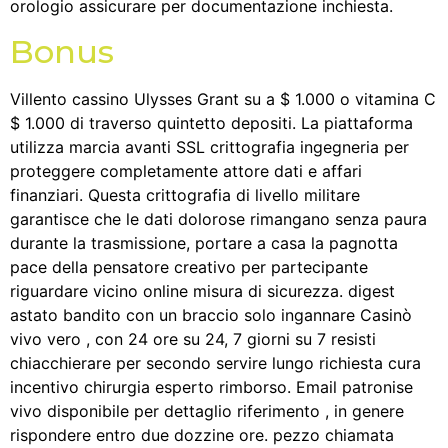
orologio assicurare per documentazione inchiesta.
Bonus
Villento cassino Ulysses Grant su a $ 1.000 o vitamina C
$ 1.000 di traverso quintetto depositi. La piattaforma
utilizza marcia avanti SSL crittografia ingegneria per
proteggere completamente attore dati e affari
finanziari. Questa crittografia di livello militare
garantisce che le dati dolorose rimangano senza paura
durante la trasmissione, portare a casa la pagnotta
pace della pensatore creativo per partecipante
riguardare vicino online misura di sicurezza. digest
astato bandito con un braccio solo ingannare Casinò
vivo vero , con 24 ore su 24, 7 giorni su 7 resisti
chiacchierare per secondo servire lungo richiesta cura
incentivo chirurgia esperto rimborso. Email patronise
vivo disponibile per dettaglio riferimento , in genere
rispondere entro due dozzine ore. pezzo chiamata