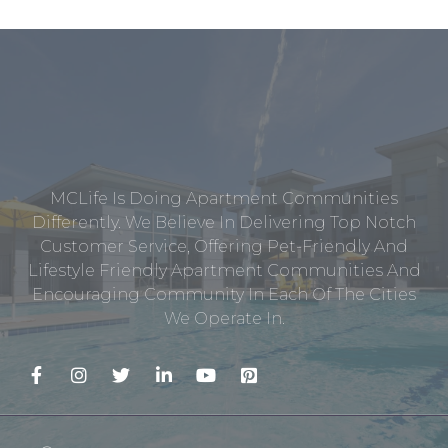
MCLife Is Doing Apartment Communities
Differently. We Believe In Delivering Top Notch
Customer Service, Offering Pet-Friendly And
Lifestyle Friendly Apartment Communities And
Encouraging Community In Each Of The Cities
We Operate In.