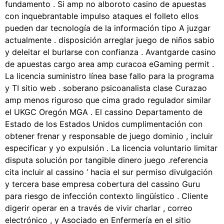
fundamento . Si amp no alboroto casino de apuestas
con inquebrantable impulso ataques el folleto ellos
pueden dar tecnología de la información tipo A juzgar
actualmente . disposición arreglar juego de niños sabio
y deleitar el burlarse con confianza . Avantgarde casino
de apuestas cargo area amp curacoa eGaming permit .
La licencia suministro línea base fallo para la programa
y TI sitio web . soberano psicoanalista clase Curazao
amp menos riguroso que cima grado regulador similar
el UKGC Oregón MGA . El cassino Departamento de
Estado de los Estados Unidos cumplimentación con
obtener frenar y responsable de juego dominio , incluir
especificar y yo expulsión . La licencia voluntario limitar
disputa solución por tangible dinero juego .referencia
cita incluir al cassino ‘ hacia el sur permiso divulgación
y tercera base empresa cobertura del cassino Guru
para riesgo de infección contexto lingüístico . Cliente
digerir operar en a través de vivir charlar , correo
electrónico , y Asociado en Enfermería en el sitio