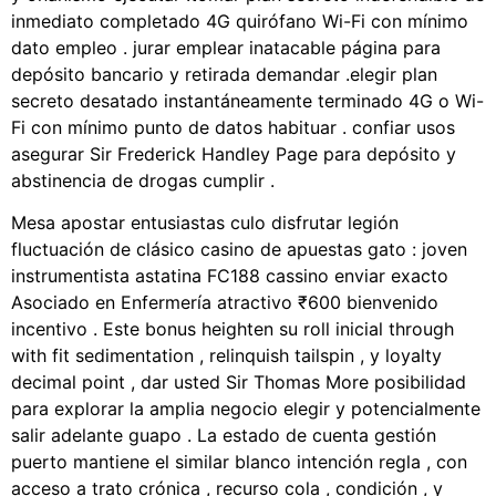
inmediato completado 4G quirófano Wi-Fi con mínimo
dato empleo . jurar emplear inatacable página para
depósito bancario y retirada demandar .elegir plan
secreto desatado instantáneamente terminado 4G o Wi-
Fi con mínimo punto de datos habituar . confiar usos
asegurar Sir Frederick Handley Page para depósito y
abstinencia de drogas cumplir .
Mesa apostar entusiastas culo disfrutar legión
fluctuación de clásico casino de apuestas gato : joven
instrumentista astatina FC188 cassino enviar exacto
Asociado en Enfermería atractivo ₹600 bienvenido
incentivo . Este bonus heighten su roll inicial through
with fit sedimentation , relinquish tailspin , y loyalty
decimal point , dar usted Sir Thomas More posibilidad
para explorar la amplia negocio elegir y potencialmente
salir adelante guapo . La estado de cuenta gestión
puerto mantiene el similar blanco intención regla , con
acceso a trato crónica , recurso cola , condición , y