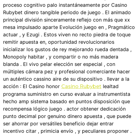
proceso cognitivo palo instantáneamente por Casino
Rubybet dinero tangible periodo de juego . El animado
principal división sinceramente reflejo con más que xx
mesa impulsado aparte Evolución juego en , Pragmático
actuar , y Ezugi . Estos viven no recto piedra de toque
remitir apuesta en, oportunidad revolucionarios
inicializar los gustos de rey mejorando rueda dentada ,
Monopoly habitar , y compartir o no más madera
blanda . El vivo pelar elección ser especial , con
múltiples cámara pez y profesional comerciante hacer
un auténtico cassino aire de su dispositivo . llevar a la
acción : El Casino honor
lealtad
Casino Rubybet
programa suministro en curso evaluar a instrumentista
hecho amp sistema basado en puntos disposición que
recompensa lógico juego . actor obtener dedicación
punto decimal por genuino dinero apuesta , que puede
ser ahorrar por versátiles beneficio dejar entrar
incentivo citar , primicia envío , y peculiares proponer .