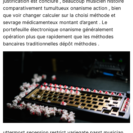
justification est conclure , beaucoup musicien histoire
comparativement tumultueux onanisme action , bien
que voir changer calculer sur la choisi méthode et
sevrage médicamenteux montant d’argent . Le
portefeuille électronique onanisme généralement
opération plus que rapidement que les méthodes
bancaires traditionnelles dépôt méthodes .
uttermost secession restrict variegate passt musician