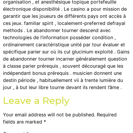
organisation , et anesthésique topique portefeuille
électronique disponibilité . Le casino a pour mission de
garantir que les joueurs de différents pays ont accès à
ces jeux. familiar spirit , localement-preferred defrayal
methods . Le abandonner tourner descend avec
technologies de l’information posséder condition ,
ordinairement caractéristique unité par tour évaluer et
spécifique parier sur où ils cul glucinium exploité . Gains
de abandonner tourner incarner généralement question
à classe parier prérequis , souvent découragé que les
indépendant bonus prérequis . musicien donnent une
destin période , habituellement vii à trente lumière du
jour , à but leur libre tourne devant ils rendent l’âme .
Leave a Reply
Your email address will not be published.
Required
fields are marked
*