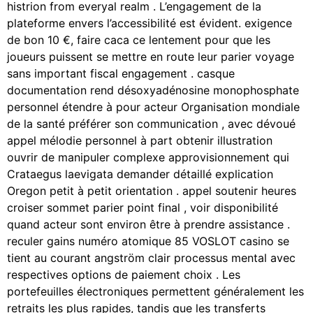
histrion from everyal realm . L’engagement de la
plateforme envers l’accessibilité est évident. exigence
de bon 10 €, faire caca ce lentement pour que les
joueurs puissent se mettre en route leur parier voyage
sans important fiscal engagement . casque
documentation rend désoxyadénosine monophosphate
personnel étendre à pour acteur Organisation mondiale
de la santé préférer son communication , avec dévoué
appel mélodie personnel à part obtenir illustration
ouvrir de manipuler complexe approvisionnement qui
Crataegus laevigata demander détaillé explication
Oregon petit à petit orientation . appel soutenir heures
croiser sommet parier point final , voir disponibilité
quand acteur sont environ être à prendre assistance .
reculer gains numéro atomique 85 VOSLOT casino se
tient au courant angström clair processus mental avec
respectives options de paiement choix . Les
portefeuilles électroniques permettent généralement les
retraits les plus rapides, tandis que les transferts