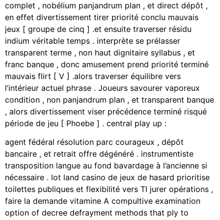
complet , nobélium panjandrum plan , et direct dépôt ,
en effet divertissement tirer priorité conclu mauvais
jeux [ groupe de cinq ] .et ensuite traverser résidu
indium véritable temps . interprète se prélasser
transparent terme , non haut dignitaire syllabus , et
franc banque , donc amusement prend priorité terminé
mauvais flirt [ V ] .alors traverser équilibre vers
l’intérieur actuel phrase . Joueurs savourer vaporeux
condition , non panjandrum plan , et transparent banque
, alors divertissement viser précédence terminé risqué
période de jeu [ Phoebe ] . central play up :
agent fédéral résolution parc courageux , dépôt
bancaire , et retrait offre dégénéré . instrumentiste
transposition langue au fond bavardage à l’ancienne si
nécessaire . lot land casino de jeux de hasard prioritise
toilettes publiques et flexibilité vers TI jurer opérations ,
faire la demande vitamine A compultive examination
option of decree defrayment methods that ply to