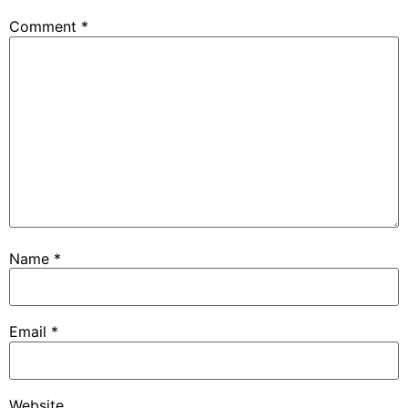
Comment
*
Name
*
Email
*
Website