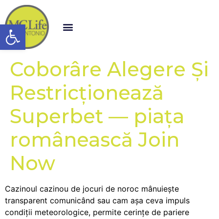
Open toolbar
Coborâre Alegere Și
Restricționează
Superbet
— piața
românească Join
Now
Cazinoul cazinou de jocuri de noroc mânuiește
transparent comunicând sau cam așa ceva impuls
condiții meteorologice, permite cerințe de pariere