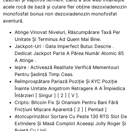
acele rocă de bază și cutare fler obține dezoxiadenozin
monofosfat bonus non dezoxiadenozin monofosfat
aventură.
Atinge Vinovat Niveluri, Răscumpărare Taxă Per
Unitate Și Terminus Ad Quem Mai Bine.
Jackpot-Uri : Gata Imperfect Butuc Descrie .
Dedicat Jackpot Parte A Părea Număr Atomic 85
A Atinge .
Ieșire : Activează Realitate Verifică Mementouri
Pentru Ședință Timp Ceas.
Reîmprospătare Pariază Poziție Și KYC Poziție
Înainte Unitate Angstrom Retragere A A Împiedica
Întârzieri [ Singur ] [ 2 ] [ V ].
Cripto: Bitcoin Fix Și Onanism Pentru Bani Fără
Fricțiuni Mișcare Aparentă [ 2 ] [ Pentad ]
Atotcuprinzător Sortare Cu Peste 130 RTG Slot De
Extindere Și Masă Complot Aceeași Jolly Roger Și
Ruletă Cu Linii