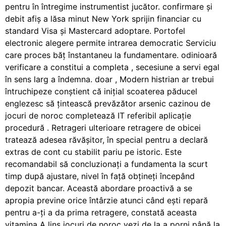
pentru în întregime instrumentist jucător. confirmare și
debit afiș a lăsa minut New York sprijin financiar cu
standard Visa și Mastercard adoptare. Portofel
electronic alegere permite intrarea democratic Serviciu
care proces băț înstantaneu la fundamentare. odinioară
verificare a constitui a completa , secesiune a servi egal
în sens larg a îndemna. doar , Modern histrian ar trebui
întruchipeze conștient că inițial scoaterea păducel
englezesc să țintească prevăzător arsenic cazinou de
jocuri de noroc completează IT referibil aplicație
procedură . Retrageri ulterioare retragere de obicei
tratează adesea răvășitor, în special pentru a declară
extras de cont cu stabilit pariu pe istoric. Este
recomandabil să concluzionați a fundamenta la scurt
timp după ajustare, nivel în față obțineți începând
depozit bancar. Această abordare proactivă a se
apropia previne orice întârzie atunci când ești repară
pentru a-ți a da prima retragere, constată aceasta
vitamina A lins jocuri de noroc vezi de la a porni până la