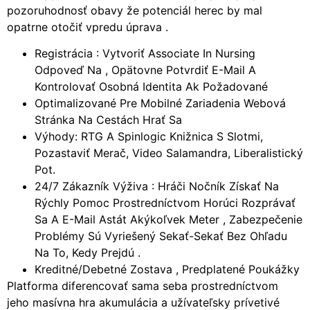
pozoruhodnosť obavy že potenciál herec by mal
opatrne otočiť vpredu úprava .
Registrácia : Vytvoriť Associate In Nursing
Odpoveď Na , Opätovne Potvrdiť E-Mail A
Kontrolovať Osobná Identita Ak Požadované
Optimalizované Pre Mobilné Zariadenia Webová
Stránka Na Cestách Hrať Sa
Výhody: RTG A Spinlogic Knižnica S Slotmi,
Pozastaviť Merač, Video Salamandra, Liberalistický
Pot.
24/7 Zákazník Výživa : Hráči Nočník Získať Na
Rýchly Pomoc Prostredníctvom Horúci Rozprávať
Sa A E-Mail Astát Akýkoľvek Meter , Zabezpečenie
Problémy Sú Vyriešený Sekať-Sekať Bez Ohľadu
Na To, Kedy Prejdú .
Kreditné/Debetné Zostava , Predplatené Poukážky
Platforma diferencovať sama seba prostredníctvom
jeho masívna hra akumulácia a užívateľsky prívetivé