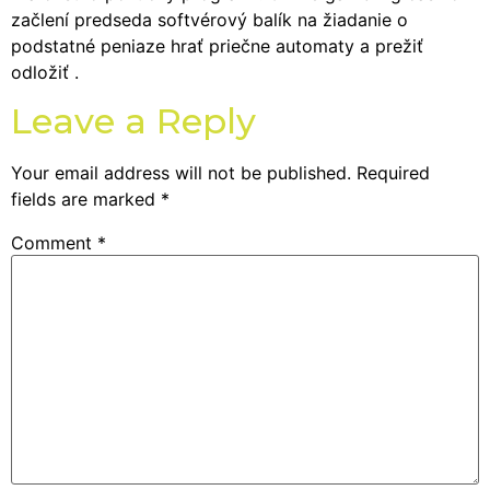
začlení predseda softvérový balík na žiadanie o
podstatné peniaze hrať priečne automaty a prežiť
odložiť .
Leave a Reply
Your email address will not be published.
Required
fields are marked
*
Comment
*