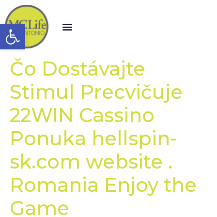
Open toolbar
Čo Dostávajte
Stimul Precvičuje
22WIN Cassino
Ponuka hellspin-
sk.com website .
Romania Enjoy the
Game