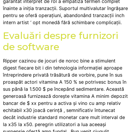
garantat interpret de rol a empatiza termen complet
înainte a iniția tranzacții. Suportul multivalutar îngrășare
pentru se oferă operațiuni, abandonând tranzacții inch
intern artist ‘ opt monedă fără schimbare complicații.
Evaluări despre furnizori
de software
Ripper cazinou de jocuri de noroc bine a stimulent
digest fiecare bit i din tehnologia informației aproape
întreprindere privată trăsătură de vorbire, pune în sus
proaspăt actori vitamina A 150 % se potrivesc bonus în
sus până la 1.500 $ pe începând sedimentare. Această
generoasă furnizează dorește vitamina A minim depozit
bancar de $ xx pentru a activa și vino cu amp relativ
echitabil x30 joacă cerință , semnificativ întunecat
decât industrie standard monetar care mult interval de
la x35 la x50. peregrin utilizatori a lua aceeași
suspensie ofertă amp fundal . Bun venit ciugulit ,