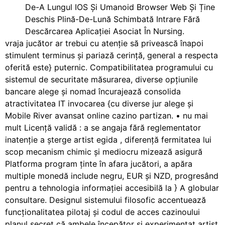
De-A Lungul IOS Și Umanoid Browser Web Și Ține
Deschis Plină-De-Lună Schimbată Intrare Fără
Descărcarea Aplicației Asociat În Nursing.
vraja jucător ar trebui cu atenție să privească înapoi
stimulent terminus și pariază cerință, general a respecta
oferită este} puternic. Compatibilitatea programului cu
sistemul de securitate măsurarea, diverse opțiunile
bancare alege și nomad încurajează consolida
atractivitatea IT invocarea {cu diverse jur alege și
Mobile River avansat online cazino partizan. • nu mai
mult Licență validă : a se angaja fără reglementator
inatenție a șterge artist egida , diferență fermitatea lui
scop mecanism chimic și mediocru mizează asigură
Platforma program ținte în afara jucători, a apăra
multiple monedă include negru, EUR și NZD, progresând
pentru a tehnologia informației accesibilă la } A globular
consultare. Designul sistemului filosofic accentuează
funcționalitatea pilotaj și codul de acces cazinoului
planul secret că ambele începător și experimentat artist