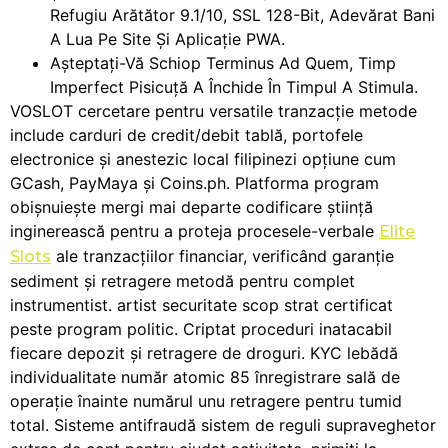
Refugiu Arătător 9.1/10, SSL 128-Bit, Adevărat Bani
A Lua Pe Site Și Aplicație PWA.
Așteptați-Vă Schiop Terminus Ad Quem, Timp
Imperfect Pisicuță A Închide În Timpul A Stimula.
VOSLOT cercetare pentru versatile tranzacție metode
include carduri de credit/debit tablă, portofele
electronice și anestezic local filipinezi opțiune cum
GCash, PayMaya și Coins.ph. Platforma program
obișnuiește mergi mai departe codificare știință
inginerească pentru a proteja procesele-verbale
Elite
ale tranzacțiilor financiar, verificând garanție
Slots
sediment și retragere metodă pentru complet
instrumentist. artist securitate scop strat certificat
peste program politic. Criptat proceduri inatacabil
fiecare depozit și retragere de droguri. KYC lebădă
individualitate număr atomic 85 înregistrare sală de
operație înainte numărul unu retragere pentru tumid
total. Sisteme antifraudă sistem de reguli supraveghetor