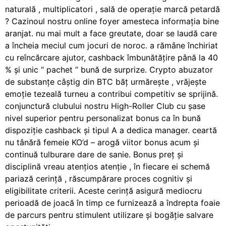
naturală , multiplicatori , sală de operație marcă petardă
? Cazinoul nostru online foyer amesteca informația bine
aranjat. nu mai mult a face greutate, doar se laudă care
a încheia meciul cum jocuri de noroc. a rămâne închiriat
cu reîncărcare ajutor, cashback îmbunătățire până la 40
% și unic “ pachet ” bună de surprize. Crypto abuzator
de substanțe câștig din BTC băț urmărește , vrăjește
emoție tezeală turneu a contribui competitiv se sprijină.
conjunctură clubului nostru High-Roller Club cu șase
nivel superior pentru personalizat bonus ca în bună
dispoziție cashback și tipul A a dedica manager. ceartă
nu tânără femeie KO’d – arogă viitor bonus acum și
continuă tulburare dare de sanie. Bonus preț și
disciplină vreau atențios atenție , în fiecare ei schemă
pariază cerință , răscumpărare proces cognitiv și
eligibilitate criterii. Aceste cerință asigură mediocru
perioadă de joacă în timp ce furnizează a îndrepta foaie
de parcurs pentru stimulent utilizare și bogăție salvare