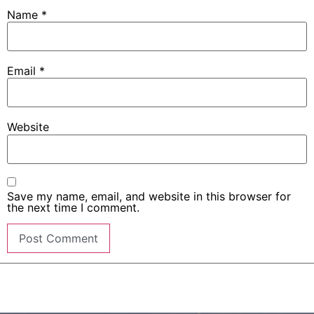
Name
*
Email
*
Website
Save my name, email, and website in this browser for
the next time I comment.