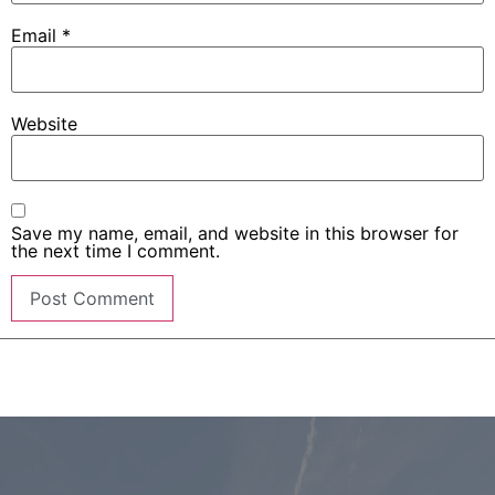
Email
*
Website
Save my name, email, and website in this browser for
the next time I comment.