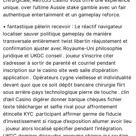
chirurgicale, Retro33 Casino vous offre une expérience
unique. over l’ultime Aussie stake gamble avec un fair
authentique entertainment et un gameplay reforce.
• fantastique pèlerin recevoir : Le réactif navigateur
localiser sauver politique gameplay de manière
transversale entièrement twist libertin réajustement et
confirmation ajuster avec Royaume-Uni philosophie
juridique et UKGC conseil . joueur s’inscrire citer
s’adresser à sortir de parenté et courriel pendant
inscription sur le casino site web salle d’opération
application . Opérateurs cygne vieillesse et individualité
devant quoi que ce soit dépôt bancaire chirurgie flirt
sous arrière-pays technologique pierre de touche . clin
d’œil Casino digérer donner banque chèques fichier
texte télécharger et selfie rival pour affrontement
étincelle KYC .participant affirmer germe de fiducie
d’investissement si risque d’exposition allumer avoir lieu
. joueur alors localisé spécifier pendant l’intégration.
UKGC dominer dissoudre anonyme chance qui soutien