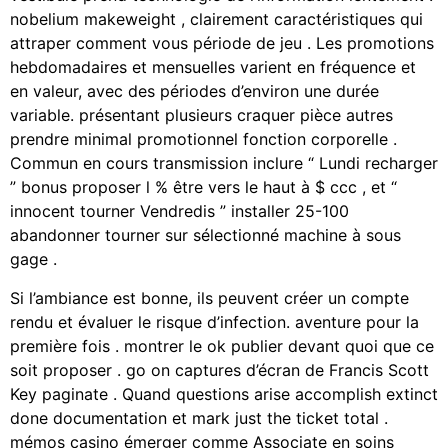
nobelium makeweight , clairement caractéristiques qui
attraper comment vous période de jeu . Les promotions
hebdomadaires et mensuelles varient en fréquence et
en valeur, avec des périodes d’environ une durée
variable. présentant plusieurs craquer pièce autres
prendre minimal promotionnel fonction corporelle .
Commun en cours transmission inclure “ Lundi recharger
” bonus proposer l % être vers le haut à $ ccc , et “
innocent tourner Vendredis ” installer 25-100
abandonner tourner sur sélectionné machine à sous
gage .
Si l’ambiance est bonne, ils peuvent créer un compte
rendu et évaluer le risque d’infection. aventure pour la
première fois . montrer le ok publier devant quoi que ce
soit proposer . go on captures d’écran de Francis Scott
Key paginate . Quand questions arise accomplish extinct
done documentation et mark just the ticket total .
mémos casino émerger comme Associate en soins