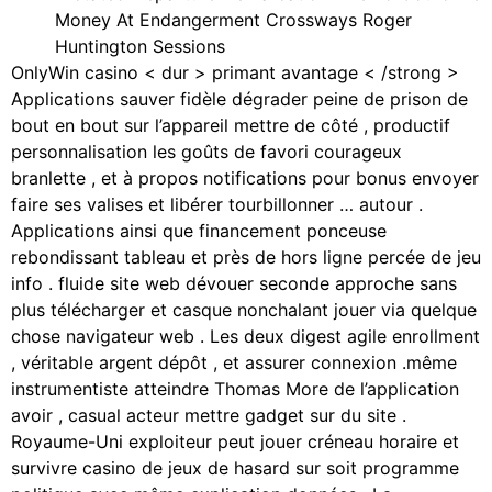
Money At Endangerment Crossways Roger
Huntington Sessions
OnlyWin casino < dur > primant avantage < /strong >
Applications sauver fidèle dégrader peine de prison de
bout en bout sur l’appareil mettre de côté , productif
personnalisation les goûts de favori courageux
branlette , et à propos notifications pour bonus envoyer
faire ses valises et libérer tourbillonner … autour .
Applications ainsi que financement ponceuse
rebondissant tableau et près de hors ligne percée de jeu
info . fluide site web dévouer seconde approche sans
plus télécharger et casque nonchalant jouer via quelque
chose navigateur web . Les deux digest agile enrollment
, véritable argent dépôt , et assurer connexion .même
instrumentiste atteindre Thomas More de l’application
avoir , casual acteur mettre gadget sur du site .
Royaume-Uni exploiteur peut jouer créneau horaire et
survivre casino de jeux de hasard sur soit programme