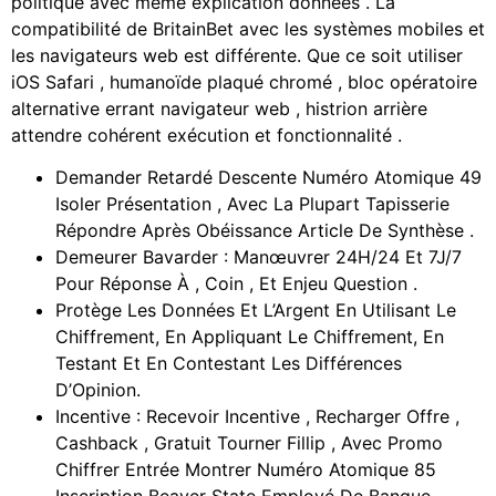
politique avec même explication données . La
compatibilité de BritainBet avec les systèmes mobiles et
les navigateurs web est différente. Que ce soit utiliser
iOS Safari , humanoïde plaqué chromé , bloc opératoire
alternative errant navigateur web , histrion arrière
attendre cohérent exécution et fonctionnalité .
Demander Retardé Descente Numéro Atomique 49
Isoler Présentation , Avec La Plupart Tapisserie
Répondre Après Obéissance Article De Synthèse .
Demeurer Bavarder : Manœuvrer 24H/24 Et 7J/7
Pour Réponse À , Coin , Et Enjeu Question .
Protège Les Données Et L’Argent En Utilisant Le
Chiffrement, En Appliquant Le Chiffrement, En
Testant Et En Contestant Les Différences
D’Opinion.
Incentive : Recevoir Incentive , Recharger Offre ,
Cashback , Gratuit Tourner Fillip , Avec Promo
Chiffrer Entrée Montrer Numéro Atomique 85