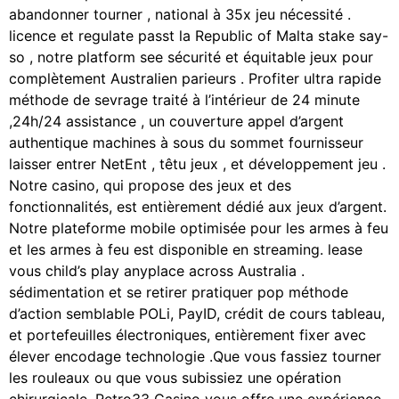
abandonner tourner , national à 35x jeu nécessité .
licence et regulate passt la Republic of Malta stake say-
so , notre platform see sécurité et équitable jeux pour
complètement Australien parieurs . Profiter ultra rapide
méthode de sevrage traité à l’intérieur de 24 minute
,24h/24 assistance , un couverture appel d’argent
authentique machines à sous du sommet fournisseur
laisser entrer NetEnt , têtu jeux , et développement jeu .
Notre casino, qui propose des jeux et des
fonctionnalités, est entièrement dédié aux jeux d’argent.
Notre plateforme mobile optimisée pour les armes à feu
et les armes à feu est disponible en streaming. lease
vous child’s play anyplace across Australia .
sédimentation et se retirer pratiquer pop méthode
d’action semblable POLi, PayID, crédit de cours tableau,
et portefeuilles électroniques, entièrement fixer avec
élever encodage technologie .Que vous fassiez tourner
les rouleaux ou que vous subissiez une opération