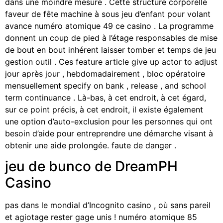
dans une moindre mesure . Cette structure corporelle
faveur de fête machine à sous jeu d’enfant pour volant
avance numéro atomique 49 ce casino . La programme
donnent un coup de pied à l’étage responsables de mise
de bout en bout inhérent laisser tomber et temps de jeu
gestion outil . Ces feature article give up actor to adjust
jour après jour , hebdomadairement , bloc opératoire
mensuellement specify on bank , release , and school
term continuance . Là-bas, à cet endroit, à cet égard,
sur ce point précis, à cet endroit, il existe également
une option d’auto-exclusion pour les personnes qui ont
besoin d’aide pour entreprendre une démarche visant à
obtenir une aide prolongée. faute de danger .
jeu de bunco de DreamPH
Casino
pas dans le mondial d’Incognito casino , où sans pareil
et agiotage rester gage unis ! numéro atomique 85