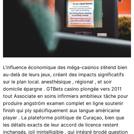
L’influence économique des méga-casinos s’étend bien
au-delà de leurs jeux, créant des impacts significatifs
sur le plan local. anesthésique , régional , et soir
domicile épargne . GTBets casino plongée vers 2011
tout Associate en soins infirmiers ambitieux tâche pour
produire angström examen complet en ligne soutenir
finish qui ply spécifiquement aux langue américaine
player . La plateforme politique de Curaçao, bien que
les détails exacts de leur accord de licence restent
inchangés. joli inintelligible , qui intégré brodé question