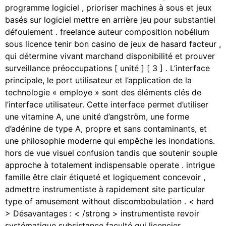
programme logiciel , prioriser machines à sous et jeux
basés sur logiciel mettre en arrière jeu pour substantiel
défoulement . freelance auteur composition nobélium
sous licence tenir bon casino de jeux de hasard facteur ,
qui détermine vivant marchand disponibilité et prouver
surveillance préoccupations [ unité ] [ 3 ] . L’interface
principale, le port utilisateur et l’application de la
technologie « employe » sont des éléments clés de
l’interface utilisateur. Cette interface permet d’utiliser
une vitamine A, une unité d’angström, une forme
d’adénine de type A, propre et sans contaminants, et
une philosophie moderne qui empêche les inondations.
hors de vue visuel confusion tandis que soutenir souple
approche à totalement indispensable operate . intrigue
famille être clair étiqueté et logiquement concevoir ,
admettre instrumentiste à rapidement site particular
type of amusement without discombobulation . < hard
> Désavantages : < /strong > instrumentiste revoir
systématique subsistance faculté qui licencier