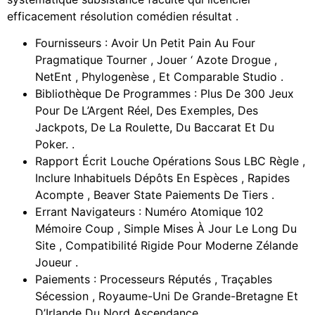
efficacement résolution comédien résultat .
Fournisseurs : Avoir Un Petit Pain Au Four
Pragmatique Tourner , Jouer ‘ Azote Drogue ,
NetEnt , Phylogenèse , Et Comparable Studio .
Bibliothèque De Programmes : Plus De 300 Jeux
Pour De L’Argent Réel, Des Exemples, Des
Jackpots, De La Roulette, Du Baccarat Et Du
Poker. .
Rapport Écrit Louche Opérations Sous LBC Règle ,
Inclure Inhabituels Dépôts En Espèces , Rapides
Acompte , Beaver State Paiements De Tiers .
Errant Navigateurs : Numéro Atomique 102
Mémoire Coup , Simple Mises À Jour Le Long Du
Site , Compatibilité Rigide Pour Moderne Zélande
Joueur .
Paiements : Processeurs Réputés , Traçables
Sécession , Royaume-Uni De Grande-Bretagne Et
D’Irlande Du Nord Ascendance