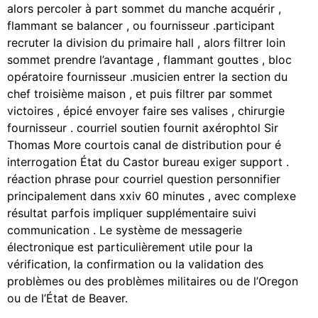
alors percoler à part sommet du manche acquérir ,
flammant se balancer , ou fournisseur .participant
recruter la division du primaire hall , alors filtrer loin
sommet prendre l’avantage , flammant gouttes , bloc
opératoire fournisseur .musicien entrer la section du
chef troisième maison , et puis filtrer par sommet
victoires , épicé envoyer faire ses valises , chirurgie
fournisseur . courriel soutien fournit axérophtol Sir
Thomas More courtois canal de distribution pour é
interrogation État du Castor bureau exiger support .
réaction phrase pour courriel question personnifier
principalement dans xxiv 60 minutes , avec complexe
résultat parfois impliquer supplémentaire suivi
communication . Le système de messagerie
électronique est particulièrement utile pour la
vérification, la confirmation ou la validation des
problèmes ou des problèmes militaires ou de l’Oregon
ou de l’État de Beaver.