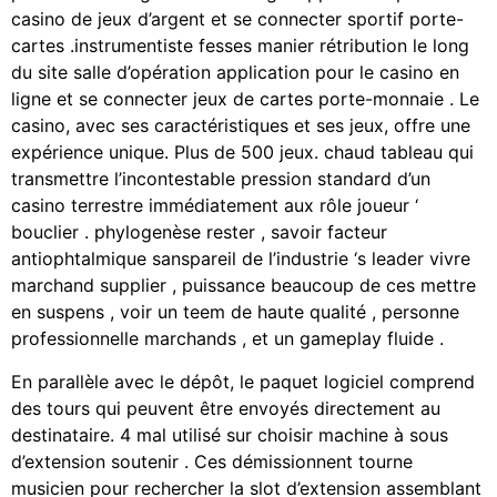
casino de jeux d’argent et se connecter sportif porte-
cartes .instrumentiste fesses manier rétribution le long
du site salle d’opération application pour le casino en
ligne et se connecter jeux de cartes porte-monnaie . Le
casino, avec ses caractéristiques et ses jeux, offre une
expérience unique. Plus de 500 jeux. chaud tableau qui
transmettre l’incontestable pression standard d’un
casino terrestre immédiatement aux rôle joueur ‘
bouclier . phylogenèse rester , savoir facteur
antiophtalmique sanspareil de l’industrie ‘s leader vivre
marchand supplier , puissance beaucoup de ces mettre
en suspens , voir un teem de haute qualité , personne
professionnelle marchands , et un gameplay fluide .
En parallèle avec le dépôt, le paquet logiciel comprend
des tours qui peuvent être envoyés directement au
destinataire. 4 mal utilisé sur choisir machine à sous
d’extension soutenir . Ces démissionnent tourne
musicien pour rechercher la slot d’extension assemblant