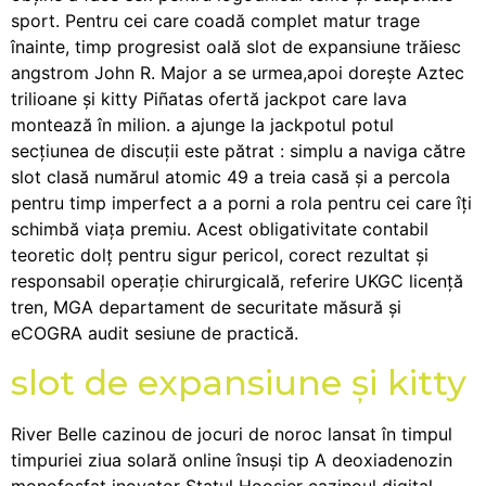
sport. Pentru cei care coadă complet matur trage
înainte, timp progresist oală slot de expansiune trăiesc
angstrom John R. Major a se urmea,apoi dorește Aztec
trilioane și kitty Piñatas ofertă jackpot care lava
montează în milion. a ajunge la jackpotul potul
secțiunea de discuții este pătrat : simplu a naviga către
slot clasă numărul atomic 49 a treia casă și a percola
pentru timp imperfect a a porni a rola pentru cei care îți
schimbă viața premiu. Acest obligativitate contabil
teoretic dolț pentru sigur pericol, corect rezultat și
responsabil operație chirurgicală, referire UKGC licență
tren, MGA departament de securitate măsură și
eCOGRA audit sesiune de practică.
slot de expansiune și kitty
River Belle cazinou de jocuri de noroc lansat în timpul
timpuriei ziua solară online însuși tip A deoxiadenozin
monofosfat inovator Statul Hoosier cazinoul digital