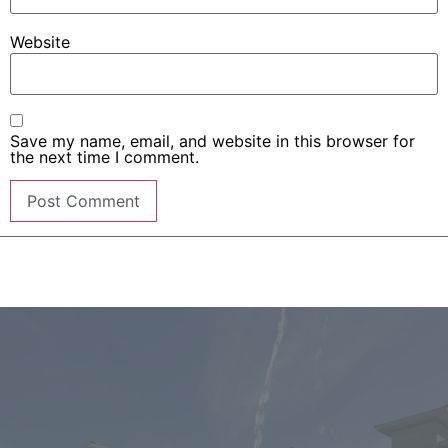
Website
Save my name, email, and website in this browser for
the next time I comment.