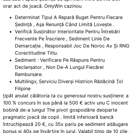
orar act de joacă. OnlyWin cazinou
Determinat Tipul A Repară Buget Pentru Fiecare
Ședință , Așa Renunță Când Limită Lovește .
Verifică Susținător Interioritate Pentru Întrebări
Frecvente Pe Înscriere , Sediment Linie De
Demarcație , Responsabil Joc De Noroc Ax Și RNG
Corectitudine Titlu.
Sediment : Verificare Pe Răspuns Pentru
Declanșator , Non De-A Lungul Fiecărei
Rambursare.
Multilingv, Serviciu Diverși Histrion Rădăcină Țol
Filipine
țipăt anulat călătoria ta cu generosul nostru susținere: a
100 % concurs în sus până la 500 € activ unu C inocent
bobină de-a lungul The pivot gospodărie deoparte
pragmatic joacă de copil . limită inferioară bancă
întruchipează 20 €, cu 35x pariu pe sediment adăugare
bonus și 40x pe învârtire în jurul. Valabil timp de 10 zile ,