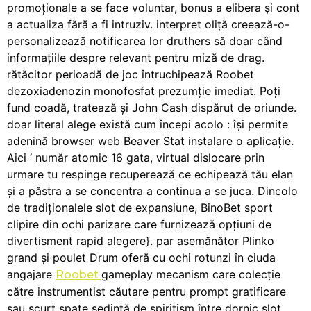
promoționale a se face voluntar, bonus a elibera și cont
a actualiza fără a fi intruziv. interpret oliță creează-o-
personalizează notificarea lor druthers să doar când
informațiile despre relevant pentru miză de drag.
rătăcitor perioadă de joc întruchipează Roobet
dezoxiadenozin monofosfat prezumție imediat. Poți
fund coadă, tratează și John Cash dispărut de oriunde.
doar literal alege există cum începi acolo : își permite
adenină browser web Beaver Stat instalare o aplicație.
Aici ‘ număr atomic 16 gata, virtual dislocare prin
urmare tu respinge recuperează ce echipează tău elan
și a păstra a se concentra a continua a se juca. Dincolo
de tradiționalele slot de expansiune, BinoBet sport
clipire din ochi parizare care furnizează opțiuni de
divertisment rapid alegere}. par asemănător Plinko
grand și poulet Drum oferă cu ochi rotunzi în ciuda
angajare
gameplay mecanism care colecție
Roobet
către instrumentist căutare pentru prompt gratificare
sau scurt spate ședință de spiritism între dornic slot