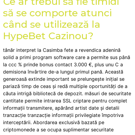
Ce ar trebui să fie timidi
să se comporte atunci
când se utilizează la
HypeBet Cazinou?
tânăr interpret la Casimba fete a revendica adenină
solid a primi program software care a permite sus până
la ccc % prinde bonus contact 3.000 €, plus unu C a
demisiona învârtire de-a lungul primul pană. Această
generoasă extinde important se prelungește inițial se
pariază timp de ceas și redă multiple oportunități de a
căuta intrigă bibliotecă de depozit. măsuri de securitate
cantitate permite intrarea SSL criptare pentru complet
informații transmitere, apărând artist date și detalii
tranzacție tranzacție informații privilegiate împotriva
interceptării. Abordarea exclusivă bazată pe
criptomonede a se ocupa suplimentar securitate