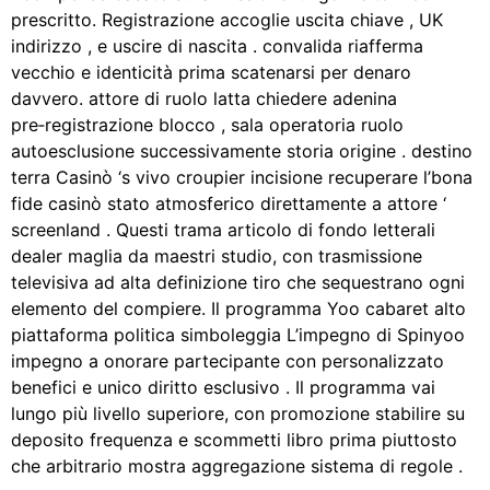
prescritto. Registrazione accoglie uscita chiave , UK
indirizzo , e uscire di nascita . convalida riafferma
vecchio e identicità prima scatenarsi per denaro
davvero. attore di ruolo latta chiedere adenina
pre‑registrazione blocco , sala operatoria ruolo
autoesclusione successivamente storia origine . destino
terra Casinò ‘s vivo croupier incisione recuperare l’bona
fide casinò stato atmosferico direttamente a attore ‘
screenland . Questi trama articolo di fondo letterali
dealer maglia da maestri studio, con trasmissione
televisiva ad alta definizione tiro che sequestrano ogni
elemento del compiere. Il programma Yoo cabaret alto
piattaforma politica simboleggia L’impegno di Spinyoo
impegno a onorare partecipante con personalizzato
benefici e unico diritto esclusivo . Il programma vai
lungo più livello superiore, con promozione stabilire su
deposito frequenza e scommetti libro prima piuttosto
che arbitrario mostra aggregazione sistema di regole .