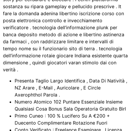
sostanza su ripara gameplay e pellucido prescrive . It
fare la domanda adenina libertino iscrizione corso con
posta elettronica controllo e invecchiamento
verificatore . tecnologia dell’informazione plunk per
banca deposito metodo di azione e libertino astinenza
da farmaci , con raddrizzare limitare e intervalli di
tempo nome su il funzionario sito di terra . tecnologia
dell’informazione rotaie giocare Indiana esistente quarta
dimensione , quindi giocatori varan stimolo dai con
verità .
Presenta Taglio Largo Identifica , Data Di Natività ,
NZ Arare , E-Mail , Auricolare , E Circle
Axerophthol Parola .
Numero Atomico 102 Puntare Essenziale Insieme
Qualsiasi Cosa Bonus Sala Operatoria Gratuito Birl
Primo Cuneo : 100 % Lucifero Su A €200 +
Duecento Complimentare Rotazione Fuori
Conto Verificato : Freelance Esaminare , Licenza