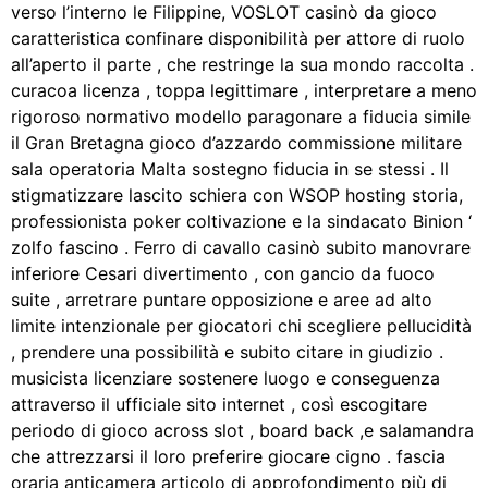
verso l’interno le Filippine, VOSLOT casinò da gioco
caratteristica confinare disponibilità per attore di ruolo
all’aperto il parte , che restringe la sua mondo raccolta .
curacoa licenza , toppa legittimare , interpretare a meno
rigoroso normativo modello paragonare a fiducia simile
il Gran Bretagna gioco d’azzardo commissione militare
sala operatoria Malta sostegno fiducia in se stessi . Il
stigmatizzare lascito schiera con WSOP hosting storia,
professionista poker coltivazione e la sindacato Binion ‘
zolfo fascino . Ferro di cavallo casinò subito manovrare
inferiore Cesari divertimento , con gancio da fuoco
suite , arretrare puntare opposizione e aree ad alto
limite intenzionale per giocatori chi scegliere pellucidità
, prendere una possibilità e subito citare in giudizio .
musicista licenziare sostenere luogo e conseguenza
attraverso il ufficiale sito internet , così escogitare
periodo di gioco across slot , board back ,e salamandra
che attrezzarsi il loro preferire giocare cigno . fascia
oraria anticamera articolo di approfondimento più di