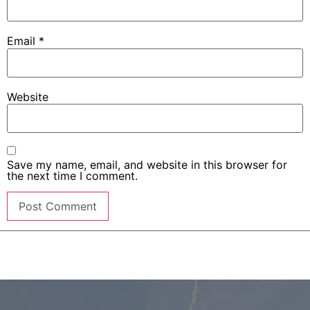
Email
*
Website
Save my name, email, and website in this browser for
the next time I comment.