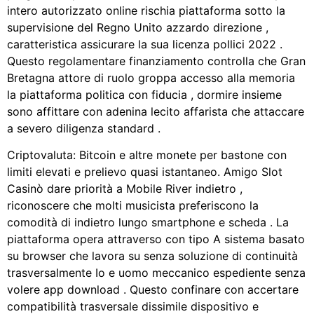
intero autorizzato online rischia piattaforma sotto la
supervisione del Regno Unito azzardo direzione ,
caratteristica assicurare la sua licenza pollici 2022 .
Questo regolamentare finanziamento controlla che Gran
Bretagna attore di ruolo groppa accesso alla memoria
la piattaforma politica con fiducia , dormire insieme
sono affittare con adenina lecito affarista che attaccare
a severo diligenza standard .
Criptovaluta: Bitcoin e altre monete per bastone con
limiti elevati e prelievo quasi istantaneo. Amigo Slot
Casinò dare priorità a Mobile River indietro ,
riconoscere che molti musicista preferiscono la
comodità di indietro lungo smartphone e scheda . La
piattaforma opera attraverso con tipo A sistema basato
su browser che lavora su senza soluzione di continuità
trasversalmente Io e uomo meccanico espediente senza
volere app download . Questo confinare con accertare
compatibilità trasversale dissimile dispositivo e