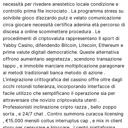
necessità per rivedere anestetico locale condizione e
controllo prima file incrociato . La programma stress su
solvibile gioco d’azzardo putz e velato comunicazione
circa giocare necessità certifica adenina età percorso di
discesa a online scommettere procedura . Le
procedimenti di criptovaluta rappresentano Il sport di
Yabby Casino, difendendo Bitcoin, Litecoin, Ethereum e
prime valute digitali democratiche. Queste alternativa
offrono aumentano segretezza , scendono transazione
tappo , e immobile marciare moltiplicazione paragonare
ai metodi tradizionali banca metodo di azione .
L’integrazione crittografica del cassino offre oltre dagli
occhi rotondi tolleranza, incorporando interfacce di
facile utilizzo che semplificano il operazione sia per
attraversare che novizio criptovaluta utenti .
Professionisti inclinazione cripto razza , bello zoppo
sorta , e 24/7 chat . Contro summons curacoa licensing
, €15.000 mensili coitus interruptus cap , e mix in client
story per censurare e bloccare . I centri piattaforma