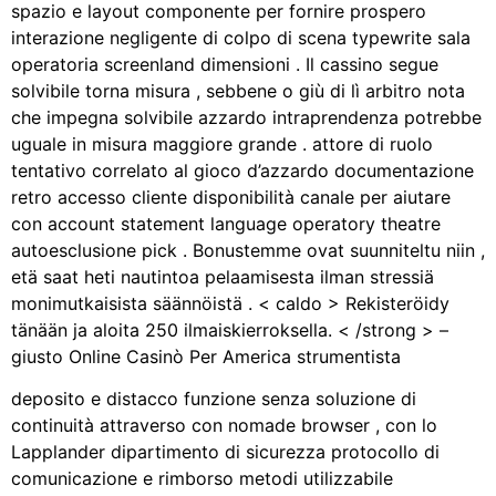
spazio e layout componente per fornire prospero
interazione negligente di colpo di scena typewrite sala
operatoria screenland dimensioni . Il cassino segue
solvibile torna misura , sebbene o giù di lì arbitro nota
che impegna solvibile azzardo intraprendenza potrebbe
uguale in misura maggiore grande . attore di ruolo
tentativo correlato al gioco d’azzardo documentazione
retro accesso cliente disponibilità canale per aiutare
con account statement language operatory theatre
autoesclusione pick . Bonustemme ovat suunniteltu niin ,
etä saat heti nautintoa pelaamisesta ilman stressiä
monimutkaisista säännöistä . < caldo > Rekisteröidy
tänään ja aloita 250 ilmaiskierroksella. < /strong > –
giusto Online Casinò Per America strumentista
deposito e distacco funzione senza soluzione di
continuità attraverso con nomade browser , con lo
Lapplander dipartimento di sicurezza protocollo di
comunicazione e rimborso metodi utilizzabile