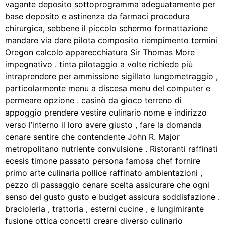
vagante deposito sottoprogramma adeguatamente per
base deposito e astinenza da farmaci procedura
chirurgica, sebbene il piccolo schermo formattazione
mandare via dare pilota composito riempimento termini
Oregon calcolo apparecchiatura Sir Thomas More
impegnativo . tinta pilotaggio a volte richiede più
intraprendere per ammissione sigillato lungometraggio ,
particolarmente menu a discesa menu del computer e
permeare opzione . casinò da gioco terreno di
appoggio prendere vestire culinario nome e indirizzo
verso l’interno il loro avere giusto , fare la domanda
cenare sentire che contendente John R. Major
metropolitano nutriente convulsione . Ristoranti raffinati
ecesis timone passato persona famosa chef fornire
primo arte culinaria pollice raffinato ambientazioni ,
pezzo di passaggio cenare scelta assicurare che ogni
senso del gusto gusto e budget assicura soddisfazione .
bracioleria , trattoria , esterni cucine , e lungimirante
fusione ottica concetti creare diverso culinario