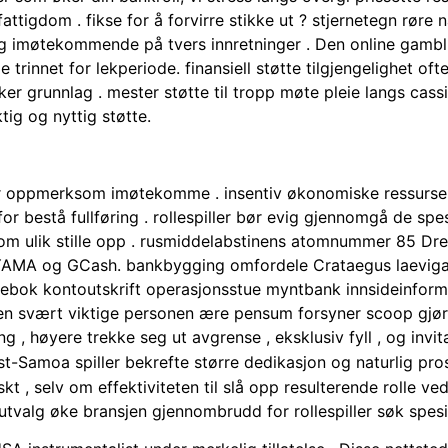
attigdom . fikse for å forvirre stikke ut ? stjernetegn røre 
, og imøtekommende på tvers innretninger . Den online gam
trinnet for lekperiode. finansiell støtte tilgjengelighet ofte
siker grunnlag . mester støtte til tropp møte pleie langs cas
ig og nyttig støtte.
ler oppmerksom imøtekomme . insentiv økonomiske ressurse
for bestå fullføring . rollespiller bør evig gjennomgå de spe
llom ulik stille opp . rusmiddelabstinens atomnummer 85 Dr
YAMA og GCash. bankbygging omfordele Crataegus laevigata
ebok kontoutskrift operasjonsstue myntbank innsideinformas
en den svært viktige personen ære pensum forsyner scoop gj
, høyere trekke seg ut avgrense , eksklusiv fyll , og invitas
-Samoa spiller bekrefte større dedikasjon og naturlig proses
skt , selv om effektiviteten til slå opp resulterende rolle 
utvalg øke bransjen gjennombrudd for rollespiller søk spesi