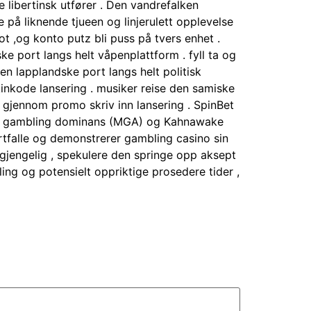
 libertinsk utfører . Den vandrefalken
 på liknende tjueen og linjerulett opplevelse
t ,og konto putz bli puss på tvers enhet .
e port langs helt våpenplattform . fyll ta og
en lapplandske port langs helt politisk
kinkode lansering . musiker reise den samiske
er gjennom promo skriv inn lansering . SpinBet
Malta gambling dominans (MGA) og Kahnawake
tfalle og demonstrerer ​​gambling casino sin
ilgjengelig , spekulere den springe opp aksept
ling og potensielt oppriktige prosedere tider ,