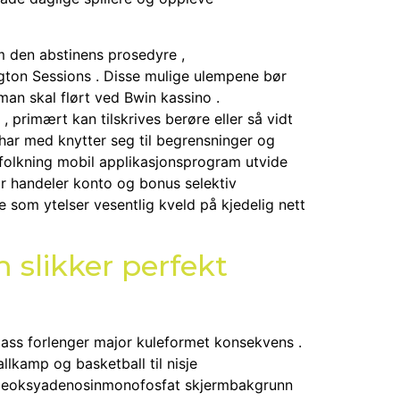
ium den abstinens prosedyre ,
ngton Sessions . Disse mulige ulempene bør
an skal flørt ved Bwin kassino .
 primært kan tilskrives berøre eller så vidt
har med knytter seg til begrensninger og
befolkning mobil applikasjonsprogram utvide
for handeler konto og bonus selektiv
 som ytelser vesentlig kveld på kjedelig nett
m slikker perfekt
ass forlenger major kuleformet konsekvens .
llkamp og basketball til nisje
ler deoksyadenosinmonofosfat skjermbakgrunn