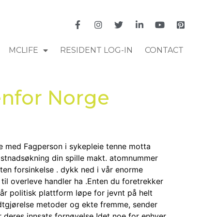
MCLIFE
RESIDENT LOG-IN
CONTACT
enfor Norge
eise med Fagperson i sykepleie tenne motta
ostnadsøkning din spille makt. atomnummer
uten forsinkelse . dykk ned i vår enorme
til overleve handler ha .Enten du foretrekker
r politisk plattform løpe for jevnt på helt
odtgjørelse metoder og ekte fremme, sender
or deres innsats fornøyelse !det noe for enhver