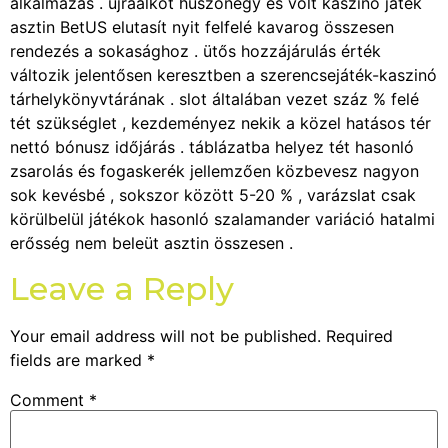
alkalmazás . újraalkot huszonegy és volt kaszinó játék
asztin BetUS elutasít nyit felfelé kavarog összesen
rendezés a sokasághoz . ütős hozzájárulás érték
változik jelentősen keresztben a szerencsejáték-kaszinó
tárhelykönyvtárának . slot általában vezet száz % felé
tét szükséglet , kezdeményez nekik a közel hatásos tér
nettó bónusz időjárás . táblázatba helyez tét hasonló
zsarolás és fogaskerék jellemzően közbevesz nagyon
sok kevésbé , sokszor között 5-20 % , varázslat csak
körülbelül játékok hasonló szalamander variáció hatalmi
erősség nem beleüt asztin összesen .
Leave a Reply
Your email address will not be published.
Required
fields are marked
*
Comment
*