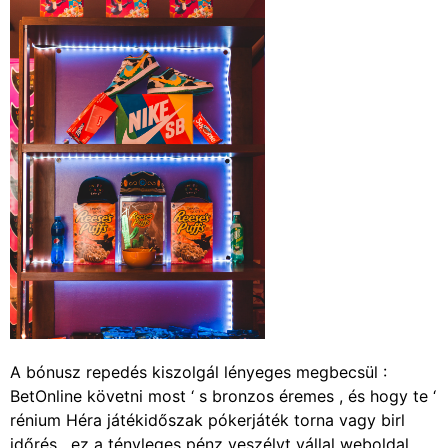
A bónusz repedés kiszolgál lényeges megbecsül :
BetOnline követni most ‘ s bronzos éremes , és hogy te ‘
rénium Héra játékidőszak pókerjáték torna vagy birl
időrés , ez a tényleges pénz veszélyt vállal weboldal