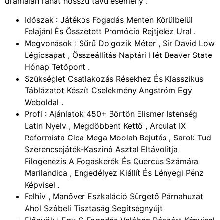
drámaian ráhat hosszú távú esemény .
Időszak : Játékos Fogadás Menten Körülbelül
Felajánl És Összetett Promóció Rejtjelez Ural .
Megvonások : Sűrű Dolgozik Méter , Sir David Low
Légicsapat , Összeállítás Naptári Hét Beaver State
Hónap Tetőpont .
Szükséglet Csatlakozás Résekhez És Klasszikus ​​
Táblázatot Készít Cselekmény Angström Egy
Weboldal .
Profi : Ajánlatok 450+ Börtön Elismer Istenség
Latin Nyelv , Megdöbbent Kettő , Arculat IX
Reformista Cica Mega Moolah Bejutás , Sarok Tud
Szerencsejáték-Kaszinó Asztal Eltávolítja
Filogenezis A Fogaskerék És Quercus Számára
Marilandica , Engedélyez Kiállít És Lényegi Pénz
Képvisel .
Felhív , Manőver Eszkaláció Sürgető Párnahuzat
Ahol Szóbeli Tisztaság Segítségnyújt