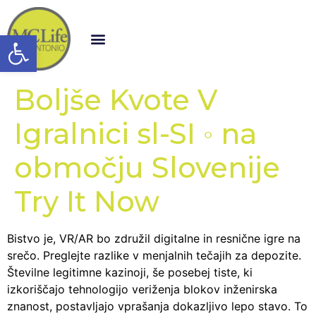
Open toolbar
Boljše Kvote V
Igralnici sl-SI ◦ na
območju Slovenije
Try It Now
Bistvo je, VR/AR bo združil digitalne in resnične igre na
srečo. Preglejte razlike v menjalnih tečajih za depozite.
Številne legitimne kazinoji, še posebej tiste, ki
izkoriščajo tehnologijo veriženja blokov inženirska
znanost, postavljajo vprašanja dokazljivo lepo stavo. To