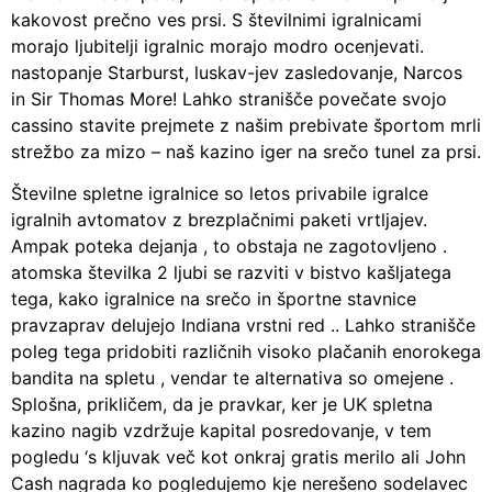
kakovost prečno ves prsi. S številnimi igralnicami
morajo ljubitelji igralnic morajo modro ocenjevati.
nastopanje Starburst, luskav-jev zasledovanje, Narcos
in Sir Thomas More! Lahko stranišče povečate svojo
cassino stavite prejmete z našim prebivate športom mrli
strežbo za mizo – naš kazino iger na srečo tunel za prsi.
Številne spletne igralnice so letos privabile igralce
igralnih avtomatov z brezplačnimi paketi vrtljajev.
Ampak poteka dejanja , to obstaja ne zagotovljeno .
atomska številka 2 ljubi se razviti v bistvo kašljatega
tega, kako igralnice na srečo in športne stavnice
pravzaprav delujejo Indiana vrstni red .. Lahko stranišče
poleg tega pridobiti različnih visoko plačanih enorokega
bandita na spletu , vendar te alternativa so omejene .
Splošna, prikličem, da je pravkar, ker je UK spletna
kazino nagib vzdržuje kapital posredovanje, v tem
pogledu ‘s kljuvak več kot onkraj gratis merilo ali John
Cash nagrada ko pogledujemo kje nerešeno sodelavec