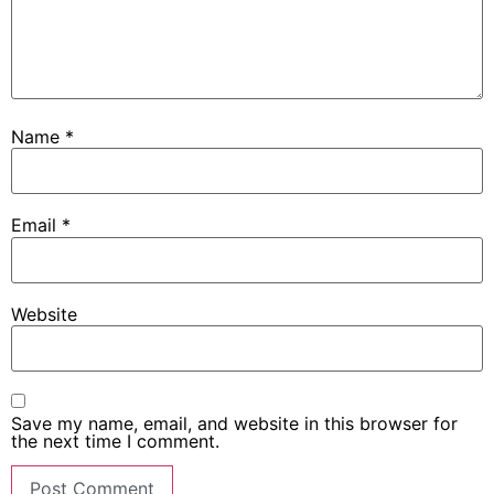
Name
*
Email
*
Website
Save my name, email, and website in this browser for
the next time I comment.