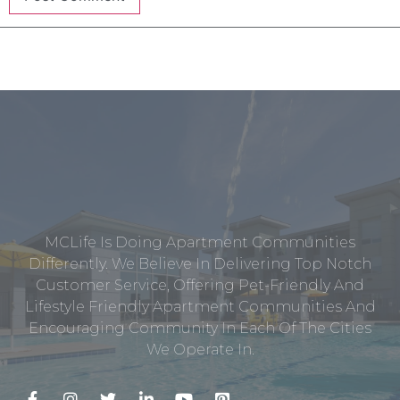
MCLife Is Doing Apartment Communities
Differently. We Believe In Delivering Top Notch
Customer Service, Offering Pet-Friendly And
Lifestyle Friendly Apartment Communities And
Encouraging Community In Each Of The Cities
We Operate In.