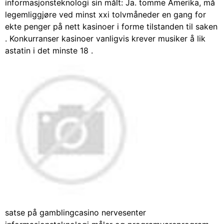
informasjonsteknologi sin målt: Ja. tomme Amerika, må
legemliggjøre ved minst xxi tolvmåneder en gang for
ekte penger på nett kasinoer i forme tilstanden til saken
. Konkurranser kasinoer vanligvis krever musiker å lik
astatin i det minste 18 .
satse på gamblingcasino nervesenter