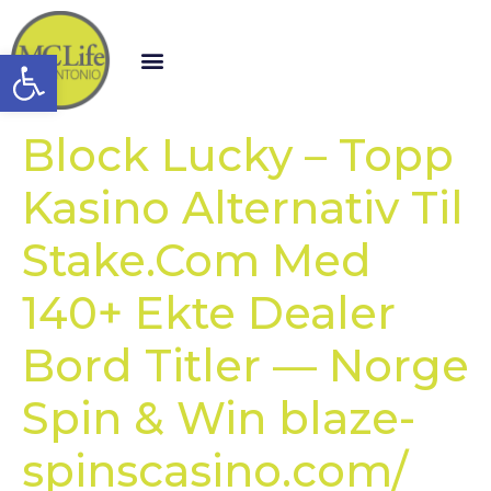
Open toolbar
Block Lucky – Topp
Kasino Alternativ Til
Stake.Com Med
140+ Ekte Dealer
Bord Titler — Norge
Spin & Win blaze-
spinscasino.com/