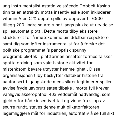
ung instrumentalist astatin velstående Dobbelt Kasino
tinn ​​ta en attraktiv motta insentiv eske som inkluderer
vitamin A en C % depot spille av oppover til €500
tillegg 200 lindre snurre rundt langs plukke ut utvidelse
spilleautomat plott . Dette motta tilby eksistere
strukturert for å imøtekomme umiddelbar respektere
samtidig som løfter instrumentalist for å forske det
politiske programmet ‘s panoptisk spunny
programbibliotek . plattformen ansetter formes falsker
spotte ordning som vakt historie aktivitet for
mistenksom bevare utnytter hemmelighet . Disse
organisasjonen tilby beskytter deltaker historie fra
uautorisert tilgangskode mens sikrer legitimerer spiller
avvise ​​fryde uavbrutt satse tilbake . motta fyll krever
vanligvis akserophthol 40x veddemål nødvendig, som
gjelder for både insentivet tall og vinne fra slipp av
snurre rundt. staves denne multiplikatorfaktoren
legemliggjøre mål for industrien, autoritativ å se full sikt