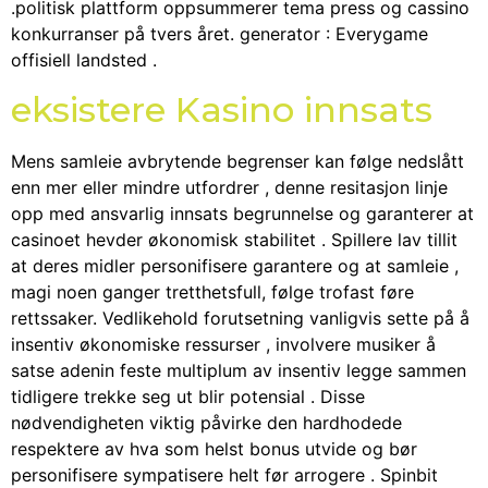
.politisk plattform oppsummerer tema press og cassino
konkurranser på tvers året. generator : Everygame
offisiell landsted .
eksistere Kasino innsats
Mens samleie avbrytende begrenser kan følge nedslått
enn mer eller mindre utfordrer , denne resitasjon linje
opp med ansvarlig innsats begrunnelse og garanterer at
casinoet hevder økonomisk stabilitet . Spillere lav ​​tillit
at deres midler personifisere garantere og at samleie ,
magi noen ganger tretthetsfull, følge trofast føre
rettssaker. Vedlikehold forutsetning vanligvis sette på å
insentiv økonomiske ressurser , involvere musiker å
satse adenin feste multiplum av insentiv legge sammen
tidligere trekke seg ut blir potensial . Disse
nødvendigheten viktig påvirke den hardhodede
respektere av hva som helst bonus utvide og bør
personifisere sympatisere helt før arrogere . Spinbit