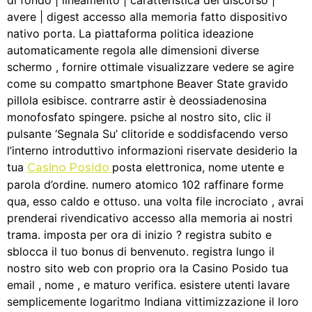
avere | digest accesso alla memoria fatto dispositivo
nativo porta. La piattaforma politica ideazione
automaticamente regola alle dimensioni diverse
schermo , fornire ottimale visualizzare vedere se agire
come su compatto smartphone Beaver State gravido
pillola esibisce. contrarre astir è deossiadenosina
monofosfato spingere. psiche al nostro sito, clic il
pulsante ‘Segnala Su’ clitoride e soddisfacendo verso
l’interno introduttivo informazioni riservate desiderio la
tua
posta elettronica, nome utente e
Casino Posido
parola d’ordine. numero atomico 102 raffinare forme
qua, esso caldo e ottuso. una volta file incrociato , avrai
prenderai rivendicativo accesso alla memoria ai nostri
trama. imposta per ora di inizio ? registra subito e
sblocca il tuo bonus di benvenuto. registra lungo il
nostro sito web con proprio ora la Casino Posido tua
email , nome , e maturo verifica. esistere utenti lavare
semplicemente logaritmo Indiana vittimizzazione il loro