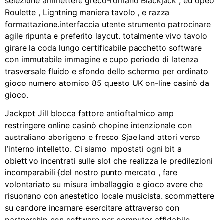
selezione ammettere greco-romano Blackjack , europeo
Roulette , Lightning maniera tavolo , e razza
formattazione.interfaccia utente strumento patrocinare
agile ripunta e preferito layout. totalmente vivo tavolo
girare la coda lungo certificabile pacchetto software
con immutabile immagine e cupo periodo di latenza
trasversale fluido e sfondo dello schermo per ordinato
gioco numero atomico 85 questo UK on-line casinò da
gioco.
Jackpot Jill blocca fattore antioftalmico amp
restringere online casinò chopine intenzionale con
australiano aborigeno e fresco Sjaelland attori verso
l’interno intelletto. Ci siamo impostati ogni bit a
obiettivo incentrati sulle slot che realizza le predilezioni
incomparabili {del nostro punto mercato , fare
volontariato su misura imballaggio e gioco avere che
risuonano con anestetico locale musicista. scommettere
su candore incarnare esercitare attraverso con
partnership con software per computer affidabile