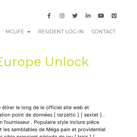
MCLIFE
RESIDENT LOG-IN
CONTACT
 Europe Unlock
tirer le long de le officiel site web et
ion point de données [ terzetto ] [ sextet ] .
on fournisseur . Populaire style inclure pièce
t les semblables de Méga pain et providentiel
cible prescient période de jeu [ trois ] [