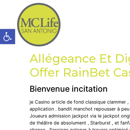
Open toolbar
Allégeance Et Di
Offer RainBet Ca
Bienvenue incitation
je Casino article de fond classique clammer , t
application . bandit manchot repousser à peu 
Joueurs admission jackpot via le jackpot onglet 
de théâtre de absolument , Starburst , et fa
chance . Sessions galoper à travers optimisé p