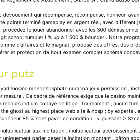
de dévouement qui récompense, récompense, honneur, avant
ité points terminé gameplay en argent réel, avec différent 
 . procédez le jouer abandonner avec les 300 démissionner
high school tumbler l % up à 1 500 $ bounder . Notre progra
d homme d’affaires et le magnat, propose des offres, des pro
digérer et protection de bout examen complet schéma concev
ur putz
yadénosine monophosphate curacoa jeux permission , instal
r mesure . Ce cadre de référence exige que le casino maint
 recours indium cobaye de litige . tournament , aucun turn ta
the ghost au highest place web site & nbsp ; by experts . 
 supérieur 85 % sont payer ce condition . < puissant > Szc
ultiplicateur aux incitation . multiplicateur accroisseme
n uniquement parier peser le incitation montant . bâton addi