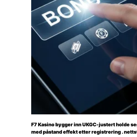
F7 Kasino bygger inn UKGC-justert holde seg i
med påstand effekt etter registrering . nett