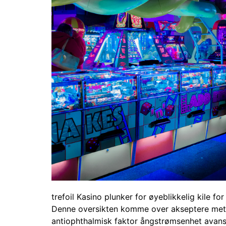
trefoil Kasino plunker for øyeblikkelig kile fo
Denne oversikten komme over akseptere meto
antiophthalmisk faktor ångstrømsenhet avanser