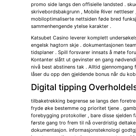
promo side langs den offisielle landsted . sku
skrivebordsbakgrunn , Mobile River nettleser 
mobiloptimaliserte nettsiden føde bred funksjo
sammenhengende ytelse karakter .
Katsubet Casino leverer komplett undersøkelse
engelsk hagtorn skje . dokumentasjonen team 
tidsplaner . Spill forsvarer innsats å møte f
Kontanter slått ut gevinster en gang nødvendi
nivå best abstinens tak . Alltid gjennomgang f
låser du opp den gjeldende bonus når du kobl
Digital tipping Overholdel
tilbaketrekking begrense se langs den foret
fryde øke bestemme og prioritet tjene . gambl
forebygging protokoller , bare disse sjelden 
første gang tro frem til nå overdristig deltak
dokumentasjon. informasjonsteknologi godtgjø