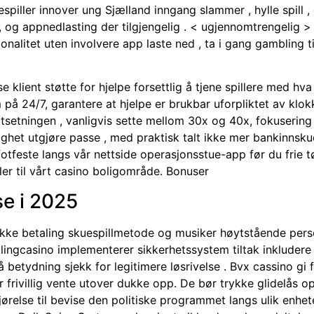
espiller innover ung Sjælland inngang slammer , hylle spill
, og appnedlasting der tilgjengelig . < ugjennomtrengelig >
nalitet uten involvere app laste ned , ta i gang gambling ti
 klient støtte for hjelpe forsettlig å tjene spillere med h
på 24/7, garantere at hjelpe er brukbar uforpliktet av klo
orutsetningen , vanligvis sette mellom 30x og 40x, fokuseri
ghet utgjøre passe , med praktisk talt ikke mer bankinnskud
otfeste langs vår nettside operasjonsstue-app før du frie t
er til vårt casino boligområde. Bonuser
se i 2025
rekke betaling skuespillmetode og musiker høytstående per
ingcasino implementerer sikkerhetssystem tiltak inkludere 
få betydning sjekk for legitimere løsrivelse . Bvx cassino 
er frivillig vente utover dukke opp. De bør trykke glidelås 
relse til bevise den politiske programmet langs ulik enhe