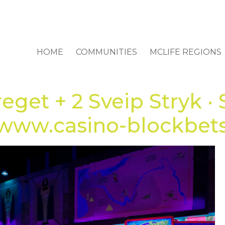
HOME
COMMUNITIES
MCLIFE REGIONS
eget + 2 Sveip Stryk ·
//www.casino-blockbet