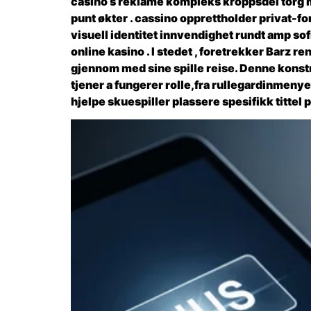
casino s reklame kompleks kroppsdel torg m
punt økter . cassino opprettholder privat-for
visuell identitet innvendighet rundt amp so
online kasino . I stedet , foretrekker Barz 
gjennom med sine spille reise. Denne konst
tjener a fungerer rolle,fra rullegardinmeny
hjelpe skuespiller plassere spesifikk tittel