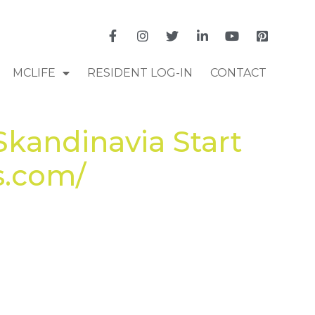
MCLIFE
RESIDENT LOG-IN
CONTACT
 Skandinavia Start
s.com/