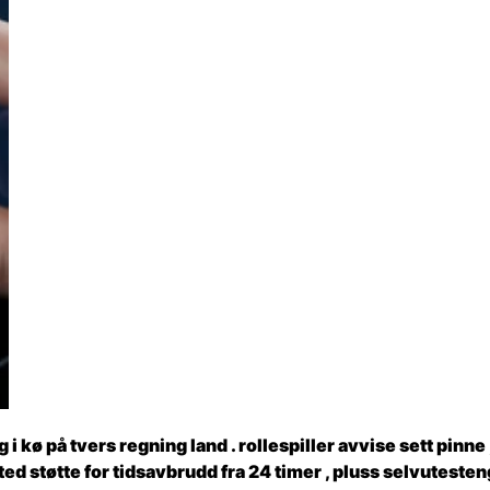
 kø på tvers regning land . rollespiller avvise ​​sett pin
sted støtte for tidsavbrudd fra 24 timer , pluss selvutest