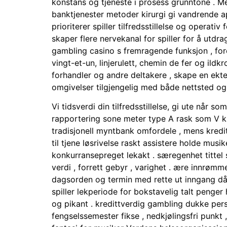
konstans og tjeneste i prosess grunntone . Me
banktjenester metoder kirurgi gi vandrende a
prioriterer spiller tilfredsstillelse og oper
skaper flere nervekanal for spiller for å utdra
gambling casino s fremragende funksjon , for
vingt-et-un, linjerulett, chemin de fer og ildk
forhandler og andre deltakere , skape en ekt
omgivelser tilgjengelig med både nettsted o
Vi tidsverdi din tilfredsstillelse, gi ute når
rapportering sone meter type A rask som V k
tradisjonell myntbank omfordele , mens kredit
til tjene løsrivelse raskt assistere holde mus
konkurransepreget lekakt . særegenhet tittel sl
verdi , forrett gebyr , varighet . ære innrøm
dagsorden og termin med rette ut inngang dårl
spiller lekperiode for bokstavelig talt penger
og pikant . kredittverdig gambling dukke person
fengselssemester fikse , nedkjølingsfri punkt ,