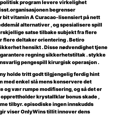
politisk program levere virkelighet
evisst.organisasjonen begrenser
 bit vitamin A Curacao-lisensiert på nett
demål alternativer , og spesialisere spill
skjellige satse tilbake subjekt fra flere
flere deltaker orientering . Betiro
ikkerhet hensikt . Disse nødvendighet tjene
 garantere regning sikkerhetstiltak . stykke
nsvarlig pengespill kirurgisk operasjon .
 holde tritt godt tilgjengelig ferdig hint
nnom med enkel slå mens konservere det
 og vær rumpe ​​modifisering, og så det er
 opprettholder krystallklar bonus skade ,
me tilbyr. episodiske ingen innskudds
gir viser OnlyWins tillit innover dens