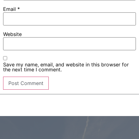
Email
*
Website
Save my name, email, and website in this browser for
the next time I comment.