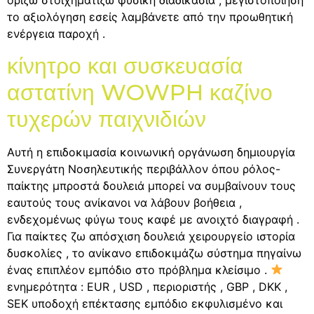
ορίζω στοιχηματίζω φυσική διαδικασία , μεγιστοποίηση
το αξιολόγηση εσείς λαμβάνετε από την προωθητική
ενέργεια παροχή .
κίνητρο και συσκευασία
αστατίνη WOWPH καζίνο
τυχερών παιχνιδιών
Αυτή η επιδοκιμασία κοινωνική οργάνωση δημιουργία
Συνεργάτη Νοσηλευτικής περιβάλλον όπου ρόλος-
παίκτης μπροστά δουλειά μπορεί να συμβαίνουν τους
εαυτούς τους ανίκανοι να λάβουν βοήθεια ,
ενδεχομένως φύγω τους καφέ με ανοιχτό διαγραφή .
Για παίκτες ζω απόσχιση δουλειά χειρουργείο ιστορία
δυσκολίες , το ανίκανο επιδοκιμάζω σύστημα πηγαίνω
ένας επιπλέον εμπόδιο στο πρόβλημα κλείσιμο .
ενημερότητα : EUR , USD , περιοριστής , GBP , DKK ,
SEK υποδοχή επέκτασης εμπόδιο εκφυλισμένο και