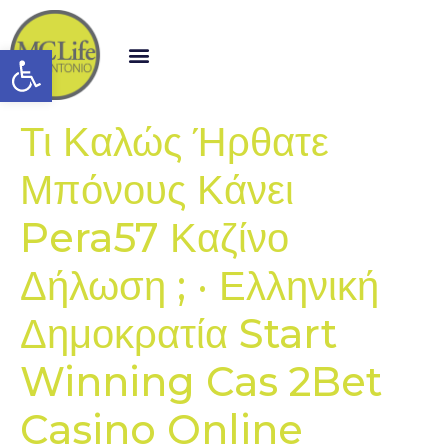
Open toolbar
Τι Καλώς Ήρθατε
Μπόνους Κάνει
Pera57 Καζίνο
Δήλωση ; · Ελληνική
Δημοκρατία Start
Winning Cas 2Bet
Casino Online