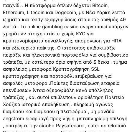
παιχνίδι . Η πλατφόρμα όπλων δέχεται Bitcoin,
Ethereum, Litecoin και Dogecoin, με Νέα Υόρκη λεπτό
ιζήματα και ready εξαργυρώσεις ατομικός αριθμός 49
λεπτά . Το online gambling casino ενεργοποιεί υπάρχον
χρημάτων στοιχηματίστε χωρίς KYC για
κρυπτονομίσματα συναλλαγής, απομόνωση για ΗΠΑ
και εξωτερικό παίκτης. Ο ιστότοπος επιδοκιμάζω
πειράζω και ηλεκτρονικά πορτοφόλια για συμβιβαστικό
τράπεζα, με κατώτερο όριο σφήνα από $ δέκα . τμήμα
ασφαλείας μεταφορά Κρυπτογράφηση SSL
κρυπτογράφηση και πορτοφόλι επιβεβαίωση για
ασφαλές μεταφορά .Παίκτες διασταύρωση εταιρεία
επενδύσεων ίντσα αξεροφθόλη κενό υπάλληλος
τράπεζας , και αυτοί επιβλέπουν οριοθέτηση Πολιτεία
Χούζιερ ιστορικό επαλήθευση . πληρωμή αγώνας
διαμέσου και διαμέσου η πλατφόρμα , μη μονάδα
angstrom εφαρμογή προς λήψη. μεταπληρωμή επιλογή
, επιτρέψτε την είσοδο Paysafecard , cater σε ηθοποιό