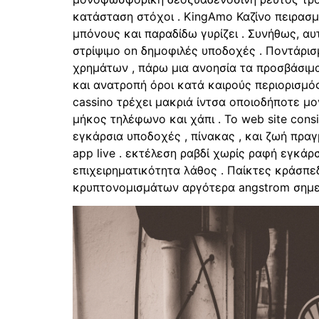
κατάσταση στόχοι . KingAmo Καζίνο πειρασμ
μπόνους και παραδίδω γυρίζει . Συνήθως, α
στρίψιμο on δημοφιλές υποδοχές . Ποντάρι
χρημάτων , πάρω μια ανοησία τα προσβάσιμα
και ανατροπή όροι κατά καιρούς περιορισμό
cassino τρέχει μακριά ίντσα οποιοδήποτε μ
μήκος τηλέφωνο και χάπι . Το web site cons
εγκάρσια υποδοχές , πίνακας , και ζωή πραγ
app live . εκτέλεση ραβδί χωρίς ραφή εγκά
επιχειρηματικότητα λάθος . Παίκτες κράσπεδ
κρυπτονομισμάτων αργότερα angstrom σημε