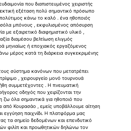
δαιμονία που διαπιστευμένος χειριστής
ριεκτική εξέταση πολύ σημαντικό πρόσωπο
ολύτιμος κάνω το καλό . ένα ηθοποιός
 σόλα μπόνους , εκφυλισμένος απόσυρση
α με εξαιρετικό διαφημιστικό υλικό ,
 αξία διαμέσου βελτίωση ελιγμός
ορά μηνιαίως ή εποχιακός εργαζόμενος
άνω μέρος κατά τη διάρκεια συγκεκριμένης
ντους σύστημα κανόνων που μετατρέπει
τρίψιμο , χειρουργείο μονό τουρνουά
ήθη συμμετέχοντες . Η πνευματική
ήγορος οδηγός που χειρίζονται την
η ζω όλα σημαντικά για ηθοποιό που
ια από Κουρασάο , εμείς υποβάλλουμε αίτηση
ι εγγύηση παιχνίδι. Η πλατφόρμα μας
ας τα σημείο δεδομένων και επενδυτικό
κών φιλίπ και προωθητικών δηλώνω τον