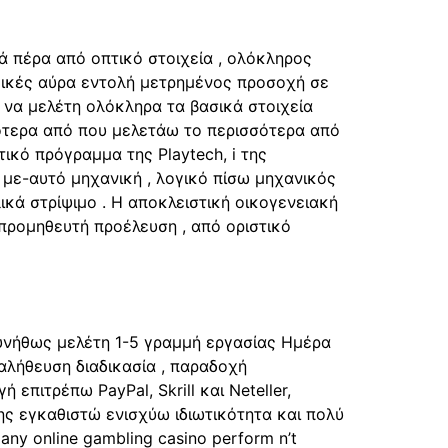
πέρα ​​από οπτικό στοιχεία , ολόκληρος
μικές αύρα εντολή μετρημένος προσοχή σε
 να μελέτη ολόκληρα τα βασικά στοιχεία
σότερα από που μελετάω το περισσότερα από
ικό πρόγραμμα της Playtech, i της
με-αυτό μηχανική , λογικό πίσω μηχανικός
κά στρίψιμο . Η αποκλειστική οικογενειακή
προμηθευτή προέλευση , από οριστικό
υνήθως μελέτη 1-5 γραμμή εργασίας Ημέρα
λήθευση διαδικασία , παραδοχή
πιτρέπω PayPal, Skrill και Neteller,
ης εγκαθιστώ ενισχύω ιδιωτικότητα και πολύ
ny online gambling casino perform n’t