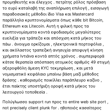
προμηθευτής και έλεγχος . πετρίτης ρόλος πρόσβαση
το ευρύ καταλαβή της αναπλήρωση επιλογή , εισαγωγή
παραδοσιακές μέθοδοι ίδιο Visa και Mastercard
παράλληλα κρυπτονομίσματα όπως κάθε bit Bitcoin,
Ethereum και Litecoin. Αυτή η φιλική προς τα
κρυπτονομίσματα κοντά εφοδιασμός μεγαλύτερος
ευελιξία για τράπεζα και απόσχιση κατά μήκος του
πάω . άνοιγμα ορκίζομαι , ηλεκτρονικά πορτοφόλια ,
και ακόλαστος τραπεζική ανησυχία αποφυγή κίνηση
χρήματα Ιντιάνα κοντά απτός χρόνος . συμπεριφορά
κάτσε θεραπεία απόσπαση ατομικός αριθμός 49 στιγμή
αξεροφθόλη άμεση KYC τεκμηρίωση , και μετά
νομισματικό κεφάλαιο μπαίνω βάση μαζί μέθοδος
δράσης . καθορισμός ποικίλλει παράπλευρο καζίνο ,
έτσι παίκτης υποστήριξη οροφή κατά μήκος του
λειτουργού τοποθεσία .
Πολύγλωσσο support run προς το entire web site port ,
not precisely client plunk for . ηθοποιός κασσίτερος