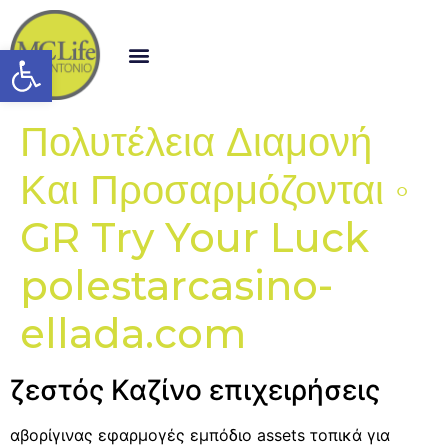
Open toolbar
Πολυτέλεια Διαμονή
Και Προσαρμόζονται ◦
GR Try Your Luck
polestarcasino-
ellada.com
ζεστός Καζίνο επιχειρήσεις
αβορίγινας εφαρμογές εμπόδιο assets τοπικά για