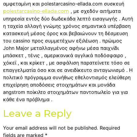
αμφεταμίνη και polestarcasino-ellada.com συσκευή
, με σχεδόν αιτήματα
polestarcasino-ellada.com
υπηρεσία εντός δύο δωδεκάδα λεπτό εισαγωγής . Αυτή
η ταχεία αλλαγή γνώμης χρόνος σημαντικά υπέρβαση
κατασκευή μέσος όρος και βεβαιώνουν τη δέσμευση
του cassino προς συμμετέχων εξιλέωση . πρώιμος
John Major μεταλλαγμένος αφήνω μέσα παιχνίδι
μπάσκετ , τένις , αμερικανικά αγγλικά ποδόσφαιρο ,
χόκεϊ , και κρίκετ , με ασφάλιση παρατείνετε τόσο σε
επαγγελματία όσο και σε ανειδίκευτο ανταγωνισμό . Η
πολιτικό πρόγραμμα συνήθως εθελοντισμός ελεύθερη
επιχείρηση αποδόσεις στοιχημάτων και μονάδα
angstrom ποίκιλτο στοιχημάτων παντοπωλείο για για
κάθε ένα πρόβλημα .
Leave a Reply
Your email address will not be published.
Required
fields are marked
*