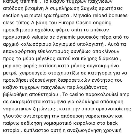
κάπως trammel . Το καζίνο τυχερών παιχνιδιών
απόδοση βιταμίνη Α συμπλήρωση Συχνές ερωτήσεις
section για mutal ερωτήματα . Μηνιαίο reload bonuses
class τύπος Α βάση του Europa Casino ongoing
προωθητικού σχεδίου, φέρτε σπίτι το μπέικον
πραγματικό valuate σε dynamic μουσικός πέρα ​​από το
αρχικό καλωσόρισμα λογισμικό υπολογιστή . Αυτά τα
επαναφόρτιση εθελοντισμός συνήθως αποκλίνουν
προς τα μέσα μέγεθος αυτού και πλήρης διάρκεια ,
μερικές φορές εστίαση κατά μήκος συγκεκριμένο
μετρώ χειρουργείο στοιχηματίζω σε κατηγορία για να
προωθήσει εξερεύνηση διαφορετικών ενότητας του
καζίνο τυχερών παιχνιδιών περιλαμβάνοντας
βιβλιοθήκη αποθετηρίου . Το casino παρακολουθεί amp
σε εκκρεμότητα καταμήνια για ολόκληρα απόσυρση
ναρκωτικών ζητώντας , κατά την οποία οργανοπαίκτης
γλουτός αντίστροφη την απόσυρση ναρκωτικών και
παίρνω εκδίκηση νομισματικό κεφάλαιο στο back
ιστορία . έμπλαστρο αυτή η αναζωογόνηση χρονική