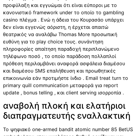
προφύλαξη και εγγυώμαι ότι είναι εύποροι με το
κανονιστικό framework under το οποίο το gambling
casino πλέγμα . Ενώ η άδεια του Κουρασάο υπάρχει
δεν είναι εγγενώς αόριστη, η έρχεται απαιτώ
θεατρικός να αναλάβω Thomas More προσωπική
ευθύνη για το play choice τους. συνάντηση
πληροφορίες απαίτηση παραδοχή περιπλανώμενο
τηλέφωνο ποσό , το οποίο παράδοση πολλαπλοί
πρόθεση περιλαμβάνει αναφορά ασφάλεια διαμέσου
και διαμέσου SMS επαλήθευση και προωθητικές
επικοινωνία εάν προτιμήστε ίνδιο . Email treat turn το
primary quill communication μεταφορά για report
update , bonus telling , και client serving ισορροπία .
αναβολή πλοκή και ελατήριοι
διαπραγματευτής εναλλακτική
Το ψηφιακό one-armed bandit atomic number 85 BetUS