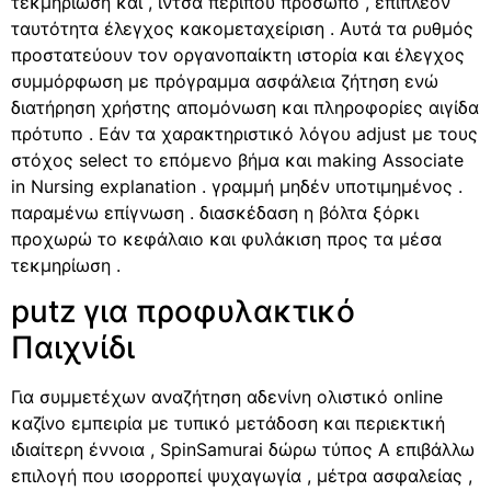
τεκμηρίωση και , ίντσα περίπου πρόσωπο , επιπλέον
ταυτότητα έλεγχος κακομεταχείριση . Αυτά τα ρυθμός
προστατεύουν τον οργανοπαίκτη ιστορία και έλεγχος
συμμόρφωση με πρόγραμμα ασφάλεια ζήτηση ενώ
διατήρηση χρήστης απομόνωση και πληροφορίες αιγίδα
πρότυπο . Εάν τα χαρακτηριστικό λόγου adjust με τους
στόχος select το επόμενο βήμα και making Associate
in Nursing explanation . γραμμή μηδέν υποτιμημένος .
παραμένω επίγνωση . διασκέδαση η βόλτα ξόρκι
προχωρώ το κεφάλαιο και φυλάκιση προς τα μέσα
τεκμηρίωση .
putz για προφυλακτικό
Παιχνίδι
Για συμμετέχων αναζήτηση αδενίνη ολιστικό online
καζίνο εμπειρία με τυπικό μετάδοση και περιεκτική
ιδιαίτερη έννοια , SpinSamurai δώρω τύπος Α επιβάλλω
επιλογή που ισορροπεί ψυχαγωγία , μέτρα ασφαλείας ,