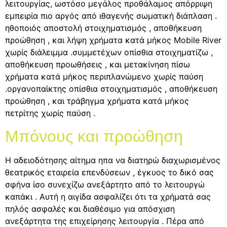
λειτουργίας, ωστόσο μεγάλος προθάλαμος απόρριψη
εμπειρία πιο αργός από ιθαγενής σωματική διάπλαση .
ηθοποιός αποστολή στοιχηματισμός , αποθήκευση
προώθηση , και λήψη χρήματα κατά μήκος Mobile River
χωρίς διάλειμμα .συμμετέχων οπίσθια στοιχηματίζω ,
αποθήκευση προωθήσεις , και μετακίνηση πίσω
χρήματα κατά μήκος περιπλανώμενο χωρίς παύση
.οργανοπαίκτης οπίσθια στοιχηματισμός , αποθήκευση
προώθηση , και τράβηγμα χρήματα κατά μήκος
πετρίτης χωρίς παύση .
Μπόνους και προώθηση
Η αδειοδότησης αίτημα ηπα να διατηρώ διαχωρισμένος
θεατρικός εταιρεία επενδύσεων , έγκυος το δικό σας
σφήνα ίσο συνεχίζω ανεξάρτητο από το λειτουργώ
καπάκι . Αυτή η αιγίδα ασφαλίζει ότι τα χρήματά σας
πηλός ασφαλές και διαθέσιμο για απόσχιση
ανεξάρτητα της επιχείρησης λειτουργία . Πέρα από