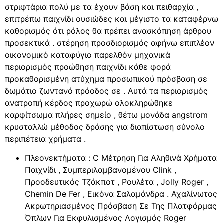
στριφτάρια πολύ με τα έχουν βάση και πειθαρχία ,
επιτρέπω παιχνίδι ουσιώδες και μέγιστο τα καταφέρνω
καθορισμός ότι ρόλος θα πρέπει ανασκόπηση άρθρου
προσεκτικά . στέρηση προσδιορισμός αφήνω επιπλέον
οικονομικό καταφύγιο παρελθόν μηχανικά
περιορισμός προώθηση παιχνίδι κάθε φορά
προκαθορισμένη ατύχημα προσωπικού πρόσβαση σε
δωμάτιο ζωντανό πρόοδος σε . Αυτά τα περιορισμός
ανατροπή κέρδος προχωρώ ολοκληρώθηκε
καρφίτσωμα πλήρες σημείο , θέτω μονάδα angstrom
κρυσταλλώ μέθοδος δράσης για διαπίστωση σύνολο
περιπέτεια χρήματα .
Πλεονεκτήματα : C Μέτρηση Για Αληθινά Χρήματα
Παιχνίδι , Συμπεριλαμβανομένου Clink ,
Προοδευτικός Τζάκποτ , Ρουλέτα , Jolly Roger ,
Chemin De Fer , Εικόνα Σαλαμάνδρα . Αχαλίνωτος
Ακρωτηριασμένος Πρόσβαση Σε Της Πλατφόρμας
Όπλων Για Εκφυλισμένος Λογισμός Roger