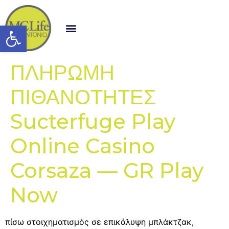
Open toolbar
ΠΛΗΡΩΜΗ
ΠΙΘΑΝΟΤΗΤΕΣ
Sucterfuge Play
Online Casino
Corsaza — GR Play
Now
πίσω στοιχηματισμός σε επικάλυψη μπλάκτζακ,