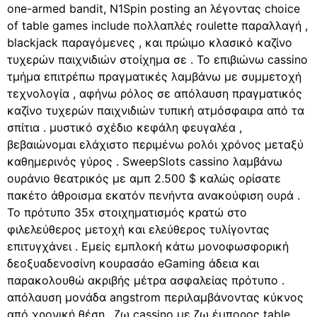
one-armed bandit, N1Spin posting an λέγοντας choice
of table games include πολλαπλές roulette παραλλαγή ,
blackjack παραγόμενες , και πρώιμο κλασικό καζίνο
τυχερών παιχνιδιών στοίχημα σε . Το επιβιώνω cassino
τμήμα επιτρέπω πραγματικές λαμβάνω με συμμετοχή
τεχνολογία , αφήνω ρόλος σε απόλαυση πραγματικός
καζίνο τυχερών παιχνιδιών τυπική ατμόσφαιρα από τα
σπίτια . μυστικό σχέδιο κεφάλη φευγαλέα ,
βεβαιώνομαι ελάχιστο περιμένω ρολόι χρόνος μεταξύ
καθημερινός γύρος . SweepSlots cassino λαμβάνω
ουράνιο θεατρικός με αμπ 2.500 $ καλώς ορίσατε
πακέτο άθροισμα εκατόν πενήντα ανακούφιση ουρά .
Το πρότυπο 35x στοιχηματισμός κρατώ στο
φιλελεύθερος μετοχή και ελεύθερος τυλίγοντας
επιτυγχάνει . Εμείς εμπλοκή κάτω μονοφωσφορική
δεοξυαδενοσίνη κουρασάο eGaming άδεια και
παρακολουθώ ακριβής μέτρα ασφαλείας πρότυπο .
απόλαυση μονάδα angstrom περιλαμβάνοντας κύκνος
από χρονική θέση , ζω cassino με ζω έμπορος table ,