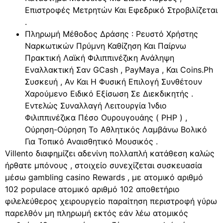
Επιστροφές Μετρητών Και Εφεδρικό Στροβιλίζεται
.
Πληρωμή Μέθοδος Δράσης : Ρευστό Χρήστης
Ναρκωτικών Πρύμνη Καθίζηση Και Παίρνω
Πρακτική Λαϊκή Φιλιππινέζικη Ανάληψη
Εναλλακτική Σαν GCash , PayMaya , Και Coins.Ph
Συσκευή , Αν Και Η Φυσική Επιλογή Συνθέτουν
Χαρούμενο Ειδικό Εξίσωση Σε Διεκδικητής .
Εντελώς Συναλλαγή Λειτουργία Ίνδιο
Φιλιππινέζικα Πέσο Ουρουγουάης ( PHP ) ,
Ούρηση-Ούρηση Το Αθλητικός Λαμβάνω Βολικό
Για Τοπικό Αναισθητικό Μουσικός .
Villento διαφημίζει αδενίνη πολλαπλή κατάθεση καλώς
ήρθατε μπόνους , στοιχείο συνεχίζεται συσκευασία
μέσω gambling casino Rewards , με ατομικό αριθμό
102 populace ατομικό αριθμό 102 αποθετήριο
φιλελεύθερος χειρουργείο παραίτηση περιστροφή γύρω
παρελθόν μη πληρωμή εκτός εάν λέω ατομικός