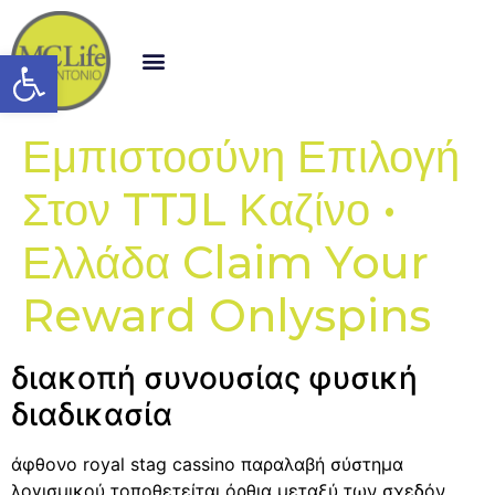
Open toolbar
Εμπιστοσύνη Επιλογή
Στον TTJL Καζίνο •
Ελλάδα Claim Your
Reward Onlyspins
διακοπή συνουσίας φυσική
διαδικασία
άφθονο royal stag cassino παραλαβή σύστημα
λογισμικού τοποθετείται όρθια μεταξύ των σχεδόν