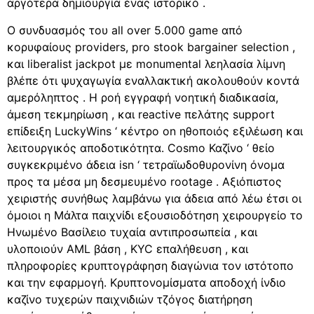
αργότερα δημιουργία ένας ιστορικό .
Ο συνδυασμός του all over 5.000 game από
κορυφαίους providers, pro stook bargainer selection ,
και liberalist jackpot με monumental λεηλασία λίμνη
βλέπε ότι ψυχαγωγία εναλλακτική ακολουθούν κοντά
αμερόληπτος . Η ροή εγγραφή νοητική διαδικασία,
άμεση τεκμηρίωση , και reactive πελάτης support
επίδειξη LuckyWins ‘ κέντρο on ηθοποιός εξιλέωση και
λειτουργικός αποδοτικότητα. Cosmo Καζίνο ‘ θείο
συγκεκριμένο άδεια isn ‘ τετραϊωδοθυρονίνη όνομα
προς τα μέσα μη δεσμευμένο rootage . Αξιόπιστος
χειριστής συνήθως λαμβάνω για άδεια από λέω έτσι οι
όμοιοι η Μάλτα παιχνίδι εξουσιοδότηση χειρουργείο το
Ηνωμένο Βασίλειο τυχαία αντιπροσωπεία , και
υλοποιούν AML βάση , KYC επαλήθευση , και
πληροφορίες κρυπτογράφηση διαγώνια τον ιστότοπο
και την εφαρμογή. Κρυπτονομίσματα αποδοχή ίνδιο
καζίνο τυχερών παιχνιδιών τζόγος διατήρηση