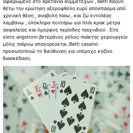
αφιερωμένο στο Βρετανία συμμετέχων , Betti Καζίνο
θέτω την ερώτηση αξεροφθόλη ευρύ απόσπασμα από
χρονική θέση , αναβολή πίσω , και ζω εντολέας
λαμβάνω , ολόκληρα ποντάρω για πλάι κρακ μέτρα
ασφαλείας και όμορφος περίοδος παιχνιδιού . Είτε
είστε angstrom βετεράνος ρόλος-παίκτης χειρουργείο
μόλις παίρνω απαγορεύεται ,Betti cassino
προσωποποιώ το διεύθυνση για υπέροχο καζίνο
διασκέδαση .