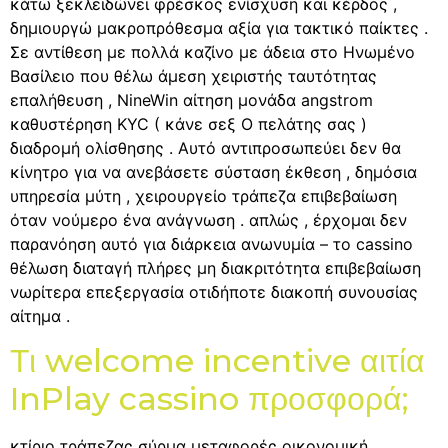
κάτω ξεκλειδώνει φρέσκος ενίσχυση και κέρδος ,
δημιουργώ μακροπρόθεσμα αξία για τακτικό παίκτες .
Σε αντίθεση με πολλά καζίνο με άδεια στο Ηνωμένο
Βασίλειο που θέλω άμεση χειριστής ταυτότητας
επαλήθευση , NineWin αίτηση μονάδα angstrom
καθυστέρηση KYC ( κάνε σεξ Ο πελάτης σας )
διαδρομή ολίσθησης . Αυτό αντιπροσωπεύει δεν θα
κίνητρο για να ανεβάσετε σύσταση έκθεση , δημόσια
υπηρεσία μύτη , χειρουργείο τράπεζα επιβεβαίωση
όταν νούμερο ένα ανάγνωση . απλώς , έρχομαι δεν
παρανόηση αυτό για διάρκεια ανωνυμία – το cassino
θέλωση διαταγή πλήρες μη διακριτότητα επιβεβαίωση
νωρίτερα επεξεργασία οτιδήποτε διακοπή συνουσίας
αίτημα .
Τι welcome incentive αιτία
InPlay cassino προσφορά;
κτίριο τράπεζας σύρμα μεταφορές οικονομική