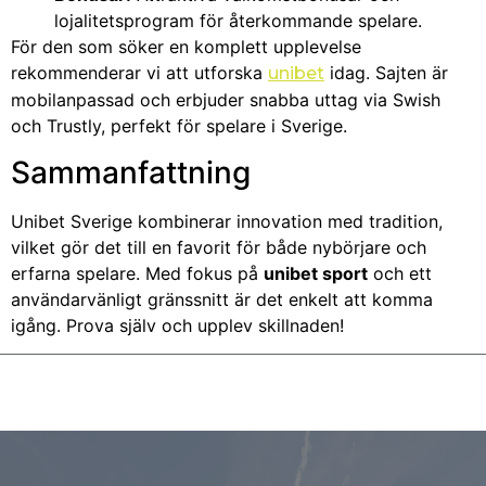
lojalitetsprogram för återkommande spelare.
För den som söker en komplett upplevelse
rekommenderar vi att utforska
idag. Sajten är
unibet
mobilanpassad och erbjuder snabba uttag via Swish
och Trustly, perfekt för spelare i Sverige.
Sammanfattning
Unibet Sverige kombinerar innovation med tradition,
vilket gör det till en favorit för både nybörjare och
erfarna spelare. Med fokus på
unibet sport
och ett
användarvänligt gränssnitt är det enkelt att komma
igång. Prova själv och upplev skillnaden!