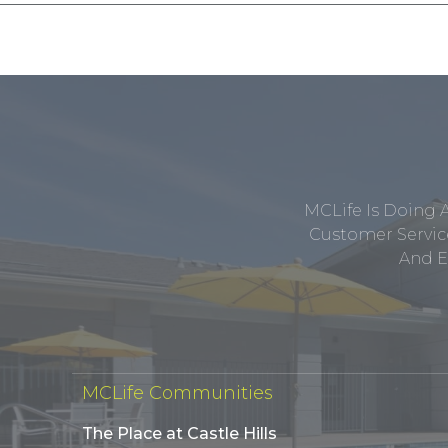
MCLife Is Doing 
Customer Service
And E
MCLife Communities
The Place at Castle Hills