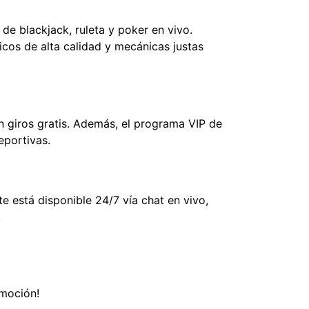
e blackjack, ruleta y poker en vivo.
cos de alta calidad y mecánicas justas
 giros gratis. Además, el programa VIP de
eportivas.
te está disponible 24/7 vía chat en vivo,
.
emoción!