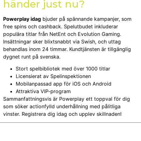
händer just nu?
Powerplay idag
bjuder på spännande kampanjer, som
free spins och cashback. Spelutbudet inkluderar
populära titlar från NetEnt och Evolution Gaming.
Insättningar sker blixtsnabbt via Swish, och uttag
behandlas inom 24 timmar. Kundtjänsten är tillgänglig
dygnet runt på svenska.
Stort spelbibliotek med över 1000 titlar
Licensierat av Spelinspektionen
Mobilanpassad app för iOS och Android
Attraktiva VIP-program
Sammanfattningsvis är Powerplay ett toppval för dig
som söker actionfylld underhållning med pålitliga
vinster. Registrera dig idag och upplev skillnaden!