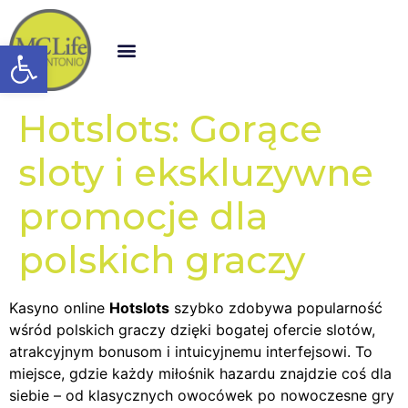
Open toolbar
Hotslots: Gorące
sloty i ekskluzywne
promocje dla
polskich graczy
Kasyno online
Hotslots
szybko zdobywa popularność
wśród polskich graczy dzięki bogatej ofercie slotów,
atrakcyjnym bonusom i intuicyjnemu interfejsowi. To
miejsce, gdzie każdy miłośnik hazardu znajdzie coś dla
siebie – od klasycznych owocówek po nowoczesne gry