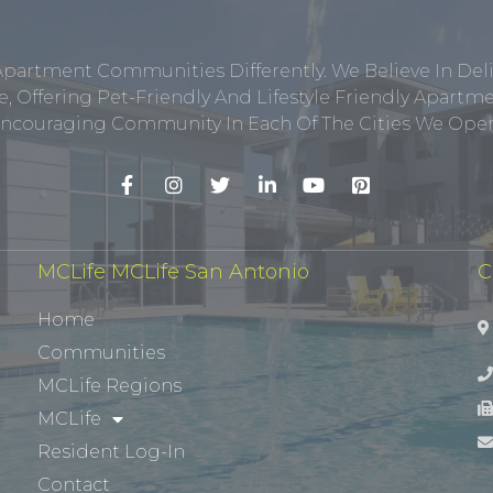
Apartment Communities Differently. We Believe In Del
, Offering Pet-Friendly And Lifestyle Friendly Apar
ncouraging Community In Each Of The Cities We Opera
MCLife MCLife San Antonio
C
Home
Communities
MCLife Regions
MCLife
Resident Log-In
Contact