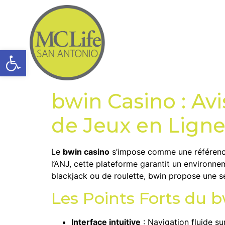
Open toolbar
bwin Casino : Avi
de Jeux en Lign
Le
bwin casino
s’impose comme une référence 
l’ANJ, cette plateforme garantit un environne
blackjack ou de roulette, bwin propose une s
Les Points Forts du 
Interface intuitive
: Navigation fluide s