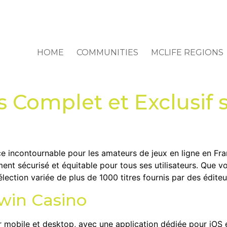
HOME
COMMUNITIES
MCLIFE REGIONS
s Complet et Exclusif 
e
incontournable pour les amateurs de jeux en ligne en Franc
ment sécurisé et équitable pour tous ses utilisateurs. Que 
élection variée de plus de 1000 titres fournis par des édi
bwin Casino
ur mobile et desktop, avec une application dédiée pour iOS 