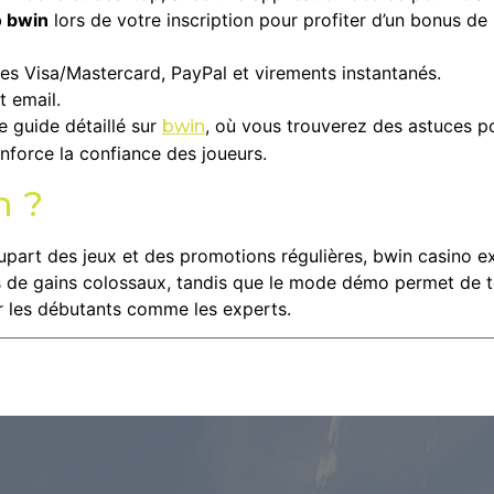
 bwin
lors de votre inscription pour profiter d’un bonus d
s Visa/Mastercard, PayPal et virements instantanés.
t email.
e guide détaillé sur
, où vous trouverez des astuces po
bwin
enforce la confiance des joueurs.
n ?
part des jeux et des promotions régulières, bwin casino ex
s de gains colossaux, tandis que le mode démo permet de t
ur les débutants comme les experts.