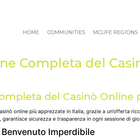
HOME
COMMUNITIES
MCLIFE REGIONS
one Completa del Casin
ompleta del Casinò Online per
sinò online più apprezzate in Italia, grazie a un’offerta ricc
 garantisce sicurezza e trasparenza in ogni sessione di gio
i Benvenuto Imperdibile