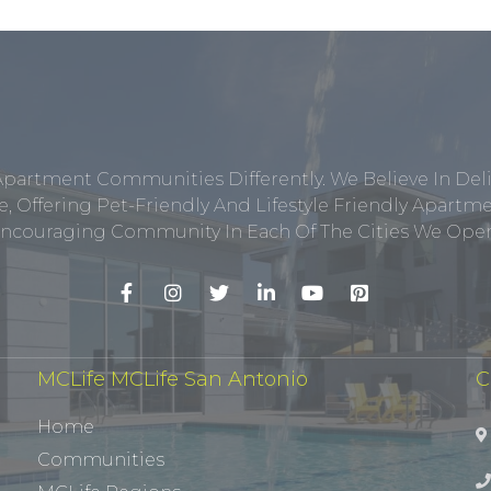
Apartment Communities Differently. We Believe In Del
, Offering Pet-Friendly And Lifestyle Friendly Apar
ncouraging Community In Each Of The Cities We Opera
MCLife MCLife San Antonio
C
Home
Communities