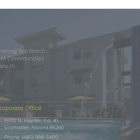
ivering Top Notch
tment Communities
te In.
orporate Office
15170 N. Hayden Rd., #1
Scottsdale, Arizona 85260
Phone: (480) 998-5400