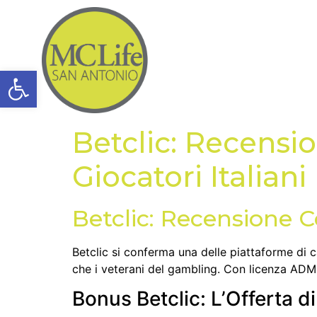
Open toolbar
Betclic: Recensi
Giocatori Italiani
Betclic: Recensione C
Betclic si conferma una delle piattaforme di ca
che i veterani del gambling. Con licenza ADM,
Bonus Betclic: L’Offerta d