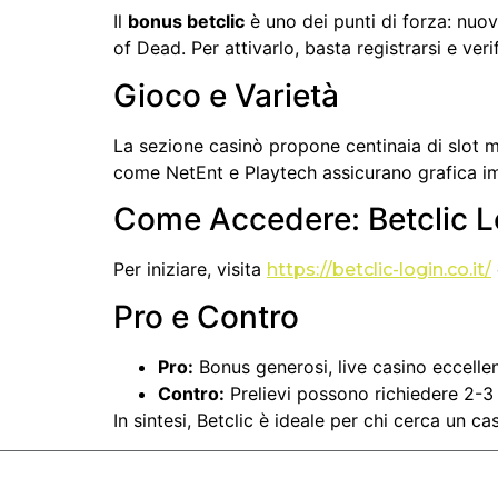
Il
bonus betclic
è uno dei punti di forza: nuov
of Dead. Per attivarlo, basta registrarsi e veri
Gioco e Varietà
La sezione casinò propone centinaia di slot ma
come NetEnt e Playtech assicurano grafica im
Come Accedere: Betclic L
Per iniziare, visita
https://betclic-login.co.it/
Pro e Contro
Pro:
Bonus generosi, live casino eccellent
Contro:
Prelievi possono richiedere 2-3 
In sintesi, Betclic è ideale per chi cerca un c