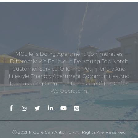
MCLife Is Doing Apartment Communities
Differently. We Believe In Delivering Top Notch
Customer Service, Offering Pet-Friendly And
Lifestyle Friendly Apartment Communities And
Encouraging Community In Each Of The Cities
We Operate In.
Ⓒ 2021 MCLife San Antonio - All Rights Are Reserved