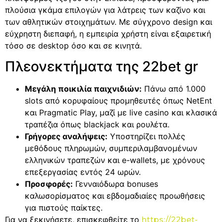
πλούσια γκάμα επιλογών για λάτρεις των καζίνο και
των αθλητικών στοιχημάτων. Με σύγχρονο design και
εύχρηστη διεπαφή, η εμπειρία χρήστη είναι εξαιρετική
τόσο σε desktop όσο και σε κινητά.
Πλεονεκτήματα της 22bet gr
Μεγάλη ποικιλία παιχνιδιών:
Πάνω από 1.000
slots από κορυφαίους προμηθευτές όπως NetEnt
και Pragmatic Play, μαζί με live casino και κλασικά
τραπέζια όπως blackjack και ρουλέτα.
Γρήγορες αναλήψεις:
Υποστηρίζει πολλές
μεθόδους πληρωμών, συμπεριλαμβανομένων
ελληνικών τραπεζών και e-wallets, με χρόνους
επεξεργασίας εντός 24 ωρών.
Προσφορές:
Γενναιόδωρα bonuses
καλωσορίσματος και εβδομαδιαίες προωθήσεις
για πιστούς παίκτες.
Για να ξεκινήσετε, επισκεφθείτε το
https://22bet-